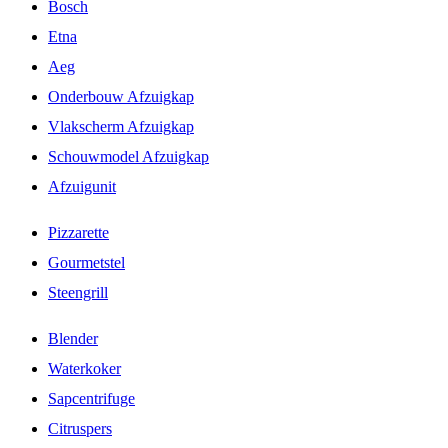
Bosch
Etna
Aeg
Onderbouw Afzuigkap
Vlakscherm Afzuigkap
Schouwmodel Afzuigkap
Afzuigunit
Pizzarette
Gourmetstel
Steengrill
Blender
Waterkoker
Sapcentrifuge
Citruspers