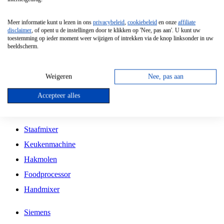
Grillplaat
Meer informatie kunt u lezen in ons
privacybeleid
,
cookiebeleid
en onze
affiliate
Vrijstaande Magnetron
disclaimer
, of opent u de instellingen door te klikken op 'Nee, pas aan'. U kunt uw
toestemming op ieder moment weer wijzigen of intrekken via de knop linksonder in uw
Vrijstaande Kookplaat
beeldscherm.
Inbouw Inductie Kookplaat
Inbouw Gaskookplaat
Weigeren
Nee, pas aan
Inbouw Keramische Kookplaat
Accepteer alles
Kookplaat Accessoires
Staafmixer
Keukenmachine
Hakmolen
Foodprocessor
Handmixer
Siemens