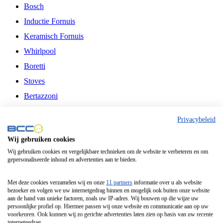
Bosch
Inductie Fornuis
Keramisch Fornuis
Whirlpool
Boretti
Stoves
Bertazzoni
Belling
Privacybeleid
Fitelli
Wij gebruiken cookies
Airfryer
Wij gebruiken cookies en vergelijkbare technieken om de website te verbeteren en om
gepersonaliseerde inhoud en advertenties aan te bieden.
Frituurpan
Contactgrill
Met deze cookies verzamelen wij en onze
11 partners
informatie over u als website
bezoeker en volgen we uw internetgedrag binnen en mogelijk ook buiten onze website
Broodbakmachine
aan de hand van unieke factoren, zoals uw IP-adres. Wij bouwen op die wijze uw
persoonlijke profiel op. Hiermee passen wij onze website en communicatie aan op uw
Broodrooster
voorkeuren. Ook kunnen wij zo gerichte advertenties laten zien op basis van uw recente
internetgedrag.