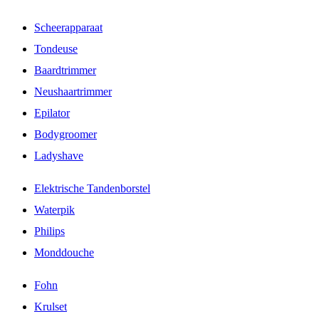
Scheerapparaat
Tondeuse
Baardtrimmer
Neushaartrimmer
Epilator
Bodygroomer
Ladyshave
Elektrische Tandenborstel
Waterpik
Philips
Monddouche
Fohn
Krulset