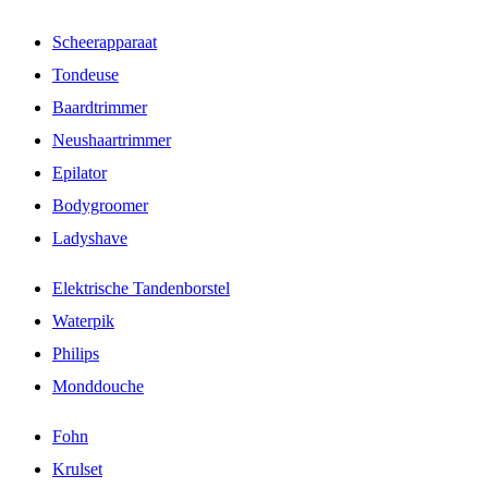
Scheerapparaat
Tondeuse
Baardtrimmer
Neushaartrimmer
Epilator
Bodygroomer
Ladyshave
Elektrische Tandenborstel
Waterpik
Philips
Monddouche
Fohn
Krulset