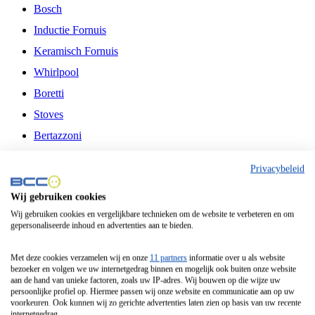
Bosch
Inductie Fornuis
Keramisch Fornuis
Whirlpool
Boretti
Stoves
Bertazzoni
Belling
Privacybeleid
Fitelli
Wij gebruiken cookies
Airfryer
Wij gebruiken cookies en vergelijkbare technieken om de website te verbeteren en om
gepersonaliseerde inhoud en advertenties aan te bieden.
Frituurpan
Contactgrill
Met deze cookies verzamelen wij en onze
11 partners
informatie over u als website
bezoeker en volgen we uw internetgedrag binnen en mogelijk ook buiten onze website
Broodbakmachine
aan de hand van unieke factoren, zoals uw IP-adres. Wij bouwen op die wijze uw
persoonlijke profiel op. Hiermee passen wij onze website en communicatie aan op uw
Broodrooster
voorkeuren. Ook kunnen wij zo gerichte advertenties laten zien op basis van uw recente
internetgedrag.