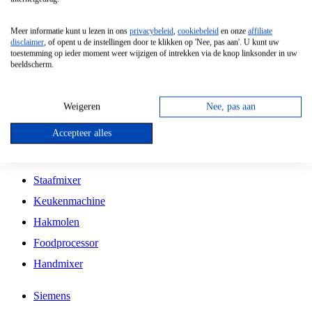
Grillplaat
Meer informatie kunt u lezen in ons
privacybeleid
,
cookiebeleid
en onze
affiliate
Vrijstaande Magnetron
disclaimer
, of opent u de instellingen door te klikken op 'Nee, pas aan'. U kunt uw
toestemming op ieder moment weer wijzigen of intrekken via de knop linksonder in uw
Vrijstaande Kookplaat
beeldscherm.
Inbouw Inductie Kookplaat
Inbouw Gaskookplaat
Weigeren
Nee, pas aan
Inbouw Keramische Kookplaat
Accepteer alles
Kookplaat Accessoires
Staafmixer
Keukenmachine
Hakmolen
Foodprocessor
Handmixer
Siemens