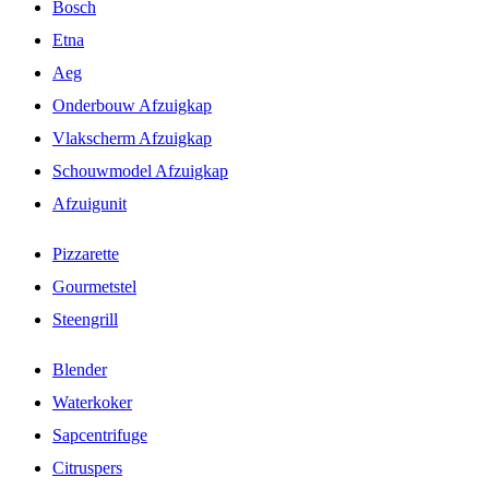
Bosch
Etna
Aeg
Onderbouw Afzuigkap
Vlakscherm Afzuigkap
Schouwmodel Afzuigkap
Afzuigunit
Pizzarette
Gourmetstel
Steengrill
Blender
Waterkoker
Sapcentrifuge
Citruspers