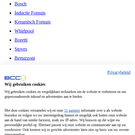
Bosch
Inductie Fornuis
Keramisch Fornuis
Whirlpool
Boretti
Stoves
Bertazzoni
Belling
Privacybeleid
Fitelli
Wij gebruiken cookies
Airfryer
Wij gebruiken cookies en vergelijkbare technieken om de website te verbeteren en om
gepersonaliseerde inhoud en advertenties aan te bieden.
Frituurpan
Contactgrill
Met deze cookies verzamelen wij en onze
11 partners
informatie over u als website
bezoeker en volgen we uw internetgedrag binnen en mogelijk ook buiten onze website
Broodbakmachine
aan de hand van unieke factoren, zoals uw IP-adres. Wij bouwen op die wijze uw
persoonlijke profiel op. Hiermee passen wij onze website en communicatie aan op uw
Broodrooster
voorkeuren. Ook kunnen wij zo gerichte advertenties laten zien op basis van uw recente
internetgedrag.