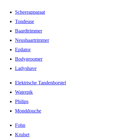
Scheerapparaat
Tondeuse
Baardtrimmer
Neushaartrimmer
Epilator
Bodygroomer
Ladyshave
Elektrische Tandenborstel
Waterpik
Philips
Monddouche
Fohn
Krulset