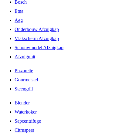
Bosch
Etna
Aeg
Onderbouw Afzuigkap
Vlakscherm Afzuigkap
Schouwmodel Afzuigkap
Afzuigunit
Pizzarette
Gourmetstel
Steengrill
Blender
Waterkoker
Sapcentrifuge
Citruspers