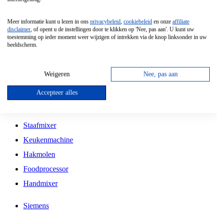
Grillplaat
Meer informatie kunt u lezen in ons
privacybeleid
,
cookiebeleid
en onze
affiliate
Vrijstaande Magnetron
disclaimer
, of opent u de instellingen door te klikken op 'Nee, pas aan'. U kunt uw
toestemming op ieder moment weer wijzigen of intrekken via de knop linksonder in uw
Vrijstaande Kookplaat
beeldscherm.
Inbouw Inductie Kookplaat
Inbouw Gaskookplaat
Weigeren
Nee, pas aan
Inbouw Keramische Kookplaat
Accepteer alles
Kookplaat Accessoires
Staafmixer
Keukenmachine
Hakmolen
Foodprocessor
Handmixer
Siemens