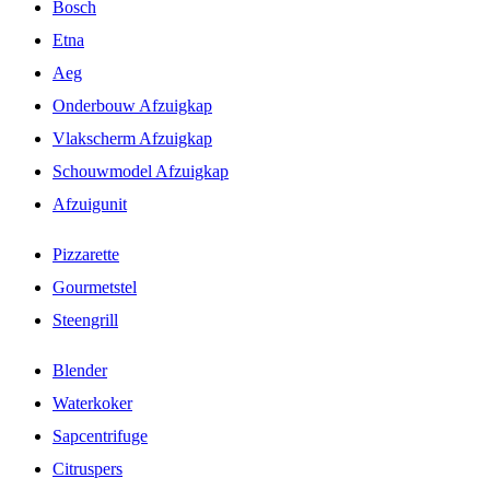
Bosch
Etna
Aeg
Onderbouw Afzuigkap
Vlakscherm Afzuigkap
Schouwmodel Afzuigkap
Afzuigunit
Pizzarette
Gourmetstel
Steengrill
Blender
Waterkoker
Sapcentrifuge
Citruspers