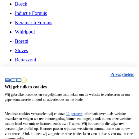
Bosch
Inductie Fornuis
Keramisch Fornuis
Whirlpool
Boretti
Stoves
Bertazzoni
Belling
Privacybeleid
Fitelli
Wij gebruiken cookies
Airfryer
Wij gebruiken cookies en vergelijkbare technieken om de website te verbeteren en om
gepersonaliseerde inhoud en advertenties aan te bieden.
Frituurpan
Contactgrill
Met deze cookies verzamelen wij en onze
11 partners
informatie over u als website
bezoeker en volgen we uw internetgedrag binnen en mogelijk ook buiten onze website
Broodbakmachine
aan de hand van unieke factoren, zoals uw IP-adres. Wij bouwen op die wijze uw
persoonlijke profiel op. Hiermee passen wij onze website en communicatie aan op uw
Broodrooster
voorkeuren. Ook kunnen wij zo gerichte advertenties laten zien op basis van uw recente
internetgedrag.