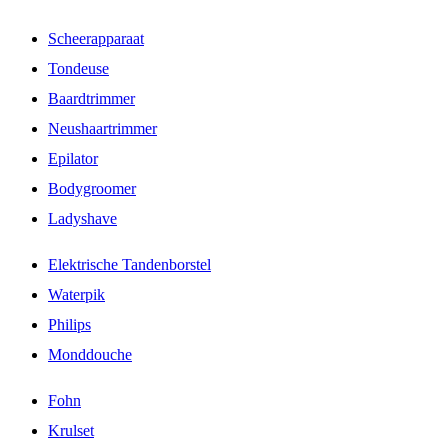
Scheerapparaat
Tondeuse
Baardtrimmer
Neushaartrimmer
Epilator
Bodygroomer
Ladyshave
Elektrische Tandenborstel
Waterpik
Philips
Monddouche
Fohn
Krulset