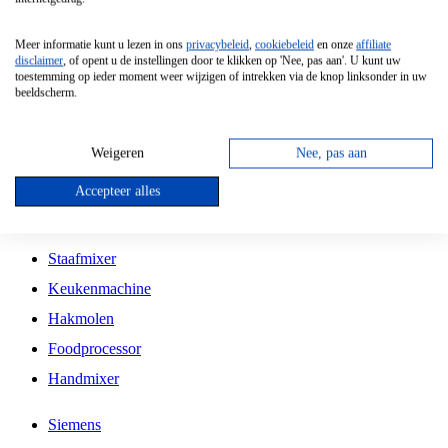
Grillplaat
Meer informatie kunt u lezen in ons
privacybeleid
,
cookiebeleid
en onze
affiliate
Vrijstaande Magnetron
disclaimer
, of opent u de instellingen door te klikken op 'Nee, pas aan'. U kunt uw
toestemming op ieder moment weer wijzigen of intrekken via de knop linksonder in uw
Vrijstaande Kookplaat
beeldscherm.
Inbouw Inductie Kookplaat
Inbouw Gaskookplaat
Weigeren
Nee, pas aan
Inbouw Keramische Kookplaat
Accepteer alles
Kookplaat Accessoires
Staafmixer
Keukenmachine
Hakmolen
Foodprocessor
Handmixer
Siemens