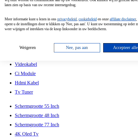
wij onze website en communicatie aan op uw voorkeuren. Ook kunnen wij zo gerichte adver
Tcl
laten zien op basis van uw recente internetgedrag.
Schermgrootte 70 Inch
Meer informatie kunt u lezen in ons
privacybeleid
,
cookiebeleid
en onze
affiliate disclaimer
,
Hd Led Tv
opent u de instellingen door te klikken op 'Nee, pas aan'. U kunt uw toestemming op ieder
weer wijzigen of intrekken via de knop linksonder in uw beeldscherm.
Tv Beugel
Antennekabel
Weigeren
Nee, pas aan
Accepteer alle
Universele Afstandsbediening
Videokabel
Ci Module
Hdmi Kabel
Tv Tuner
Schermgrootte 55 Inch
Schermgrootte 48 Inch
Schermgrootte 77 Inch
4K Oled Tv