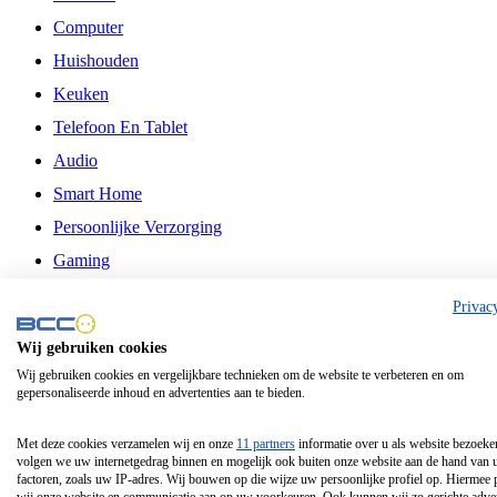
Computer
Huishouden
Keuken
Telefoon En Tablet
Audio
Smart Home
Persoonlijke Verzorging
Gaming
Vrije Tijd
Privac
Philips
Wij gebruiken cookies
Wij gebruiken cookies en vergelijkbare technieken om de website te verbeteren en om
Schermgrootte 24 Inch
gepersonaliseerde inhoud en advertenties aan te bieden.
Schermgrootte 75 Inch
Schermgrootte 85 Inch
Met deze cookies verzamelen wij en onze
11 partners
informatie over u als website bezoeke
volgen we uw internetgedrag binnen en mogelijk ook buiten onze website aan de hand van 
Schermgrootte 98 Inch
factoren, zoals uw IP-adres. Wij bouwen op die wijze uw persoonlijke profiel op. Hiermee 