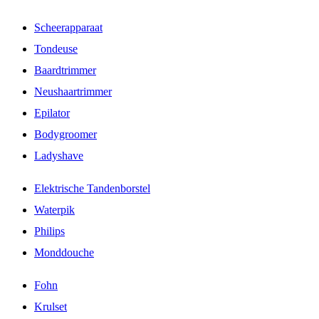
Scheerapparaat
Tondeuse
Baardtrimmer
Neushaartrimmer
Epilator
Bodygroomer
Ladyshave
Elektrische Tandenborstel
Waterpik
Philips
Monddouche
Fohn
Krulset