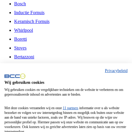
Bosch
Inductie Fornuis
Keramisch Fornuis
Whirlpool
Boretti
Stoves
Bertazzoni
Belling
Privacybeleid
Fitelli
Wij gebruiken cookies
Airfryer
Wij gebruiken cookies en vergelijkbare technieken om de website te verbeteren en om
gepersonaliseerde inhoud en advertenties aan te bieden.
Frituurpan
Contactgrill
Met deze cookies verzamelen wij en onze
11 partners
informatie over u als website
bezoeker en volgen we uw internetgedrag binnen en mogelijk ook buiten onze website
Broodbakmachine
aan de hand van unieke factoren, zoals uw IP-adres. Wij bouwen op die wijze uw
persoonlijke profiel op. Hiermee passen wij onze website en communicatie aan op uw
Broodrooster
voorkeuren. Ook kunnen wij zo gerichte advertenties laten zien op basis van uw recente
internetgedrag.