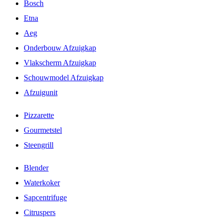
Bosch
Etna
Aeg
Onderbouw Afzuigkap
Vlakscherm Afzuigkap
Schouwmodel Afzuigkap
Afzuigunit
Pizzarette
Gourmetstel
Steengrill
Blender
Waterkoker
Sapcentrifuge
Citruspers