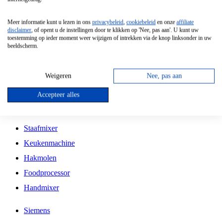
Grillplaat
Meer informatie kunt u lezen in ons
privacybeleid
,
cookiebeleid
en onze
affiliate
Vrijstaande Magnetron
disclaimer
, of opent u de instellingen door te klikken op 'Nee, pas aan'. U kunt uw
toestemming op ieder moment weer wijzigen of intrekken via de knop linksonder in uw
Vrijstaande Kookplaat
beeldscherm.
Inbouw Inductie Kookplaat
Inbouw Gaskookplaat
Weigeren
Nee, pas aan
Inbouw Keramische Kookplaat
Accepteer alles
Kookplaat Accessoires
Staafmixer
Keukenmachine
Hakmolen
Foodprocessor
Handmixer
Siemens