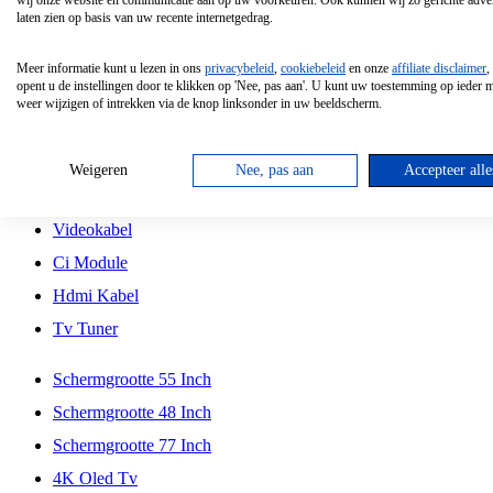
wij onze website en communicatie aan op uw voorkeuren. Ook kunnen wij zo gerichte adver
Tcl
laten zien op basis van uw recente internetgedrag.
Schermgrootte 70 Inch
Meer informatie kunt u lezen in ons
privacybeleid
,
cookiebeleid
en onze
affiliate disclaimer
,
Hd Led Tv
opent u de instellingen door te klikken op 'Nee, pas aan'. U kunt uw toestemming op ieder
weer wijzigen of intrekken via de knop linksonder in uw beeldscherm.
Tv Beugel
Antennekabel
Weigeren
Nee, pas aan
Accepteer alle
Universele Afstandsbediening
Videokabel
Ci Module
Hdmi Kabel
Tv Tuner
Schermgrootte 55 Inch
Schermgrootte 48 Inch
Schermgrootte 77 Inch
4K Oled Tv