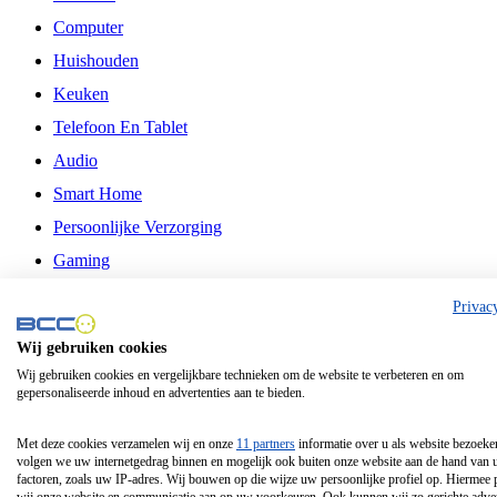
Computer
Huishouden
Keuken
Telefoon En Tablet
Audio
Smart Home
Persoonlijke Verzorging
Gaming
Vrije Tijd
Privac
Philips
Wij gebruiken cookies
Wij gebruiken cookies en vergelijkbare technieken om de website te verbeteren en om
Schermgrootte 24 Inch
gepersonaliseerde inhoud en advertenties aan te bieden.
Schermgrootte 75 Inch
Schermgrootte 85 Inch
Met deze cookies verzamelen wij en onze
11 partners
informatie over u als website bezoeke
volgen we uw internetgedrag binnen en mogelijk ook buiten onze website aan de hand van 
Schermgrootte 98 Inch
factoren, zoals uw IP-adres. Wij bouwen op die wijze uw persoonlijke profiel op. Hiermee 