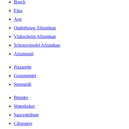
Bosch
Etna
Aeg
Onderbouw Afzuigkap
Vlakscherm Afzuigkap
Schouwmodel Afzuigkap
Afzuigunit
Pizzarette
Gourmetstel
Steengrill
Blender
Waterkoker
Sapcentrifuge
Citruspers