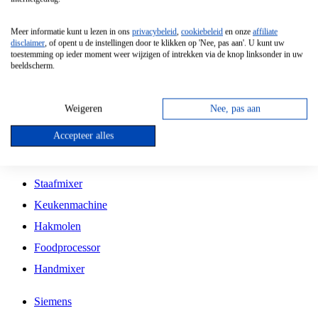
Grillplaat
Meer informatie kunt u lezen in ons
privacybeleid
,
cookiebeleid
en onze
affiliate
Vrijstaande Magnetron
disclaimer
, of opent u de instellingen door te klikken op 'Nee, pas aan'. U kunt uw
toestemming op ieder moment weer wijzigen of intrekken via de knop linksonder in uw
Vrijstaande Kookplaat
beeldscherm.
Inbouw Inductie Kookplaat
Inbouw Gaskookplaat
Weigeren
Nee, pas aan
Inbouw Keramische Kookplaat
Accepteer alles
Kookplaat Accessoires
Staafmixer
Keukenmachine
Hakmolen
Foodprocessor
Handmixer
Siemens