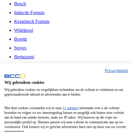
Bosch
Inductie Fornuis
Keramisch Fornuis
Whirlpool
Boretti
Stoves
Bertazzoni
Belling
Privacybeleid
Fitelli
Wij gebruiken cookies
Airfryer
Wij gebruiken cookies en vergelijkbare technieken om de website te verbeteren en om
gepersonaliseerde inhoud en advertenties aan te bieden.
Frituurpan
Contactgrill
Met deze cookies verzamelen wij en onze
11 partners
informatie over u als website
bezoeker en volgen we uw internetgedrag binnen en mogelijk ook buiten onze website
Broodbakmachine
aan de hand van unieke factoren, zoals uw IP-adres. Wij bouwen op die wijze uw
persoonlijke profiel op. Hiermee passen wij onze website en communicatie aan op uw
Broodrooster
voorkeuren. Ook kunnen wij zo gerichte advertenties laten zien op basis van uw recente
internetgedrag.