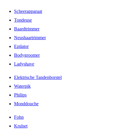
Scheerapparaat
Tondeuse
Baardtrimmer
Neushaartrimmer
Epilator
Bodygroomer
Ladyshave
Elektrische Tandenborstel
Waterpik
Philips
Monddouche
Fohn
Krulset