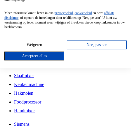
Grillplaat
Meer informatie kunt u lezen in ons
privacybeleid
,
cookiebeleid
en onze
affiliate
Vrijstaande Magnetron
disclaimer
, of opent u de instellingen door te klikken op 'Nee, pas aan'. U kunt uw
toestemming op ieder moment weer wijzigen of intrekken via de knop linksonder in uw
Vrijstaande Kookplaat
beeldscherm.
Inbouw Inductie Kookplaat
Inbouw Gaskookplaat
Weigeren
Nee, pas aan
Inbouw Keramische Kookplaat
Accepteer alles
Kookplaat Accessoires
Staafmixer
Keukenmachine
Hakmolen
Foodprocessor
Handmixer
Siemens