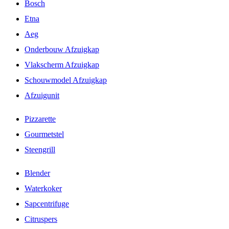
Bosch
Etna
Aeg
Onderbouw Afzuigkap
Vlakscherm Afzuigkap
Schouwmodel Afzuigkap
Afzuigunit
Pizzarette
Gourmetstel
Steengrill
Blender
Waterkoker
Sapcentrifuge
Citruspers