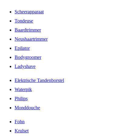
Scheerapparaat
Tondeuse
Baardtrimmer
Neushaartrimmer
Epilator
Bodygroomer
Ladyshave
Elektrische Tandenborstel
Waterpik
Philips
Monddouche
Fohn
Krulset