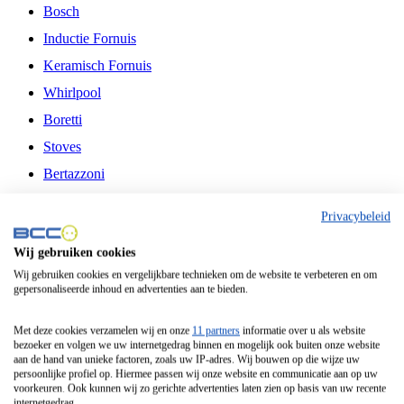
Bosch
Inductie Fornuis
Keramisch Fornuis
Whirlpool
Boretti
Stoves
Bertazzoni
Belling
Privacybeleid
Fitelli
Wij gebruiken cookies
Airfryer
Wij gebruiken cookies en vergelijkbare technieken om de website te verbeteren en om
gepersonaliseerde inhoud en advertenties aan te bieden.
Frituurpan
Contactgrill
Met deze cookies verzamelen wij en onze
11 partners
informatie over u als website
bezoeker en volgen we uw internetgedrag binnen en mogelijk ook buiten onze website
Broodbakmachine
aan de hand van unieke factoren, zoals uw IP-adres. Wij bouwen op die wijze uw
persoonlijke profiel op. Hiermee passen wij onze website en communicatie aan op uw
Broodrooster
voorkeuren. Ook kunnen wij zo gerichte advertenties laten zien op basis van uw recente
internetgedrag.