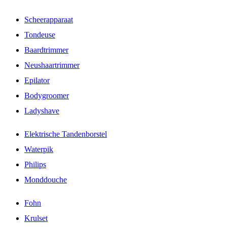
Scheerapparaat
Tondeuse
Baardtrimmer
Neushaartrimmer
Epilator
Bodygroomer
Ladyshave
Elektrische Tandenborstel
Waterpik
Philips
Monddouche
Fohn
Krulset