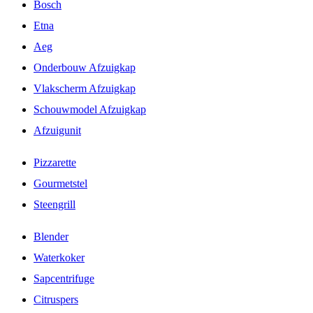
Bosch
Etna
Aeg
Onderbouw Afzuigkap
Vlakscherm Afzuigkap
Schouwmodel Afzuigkap
Afzuigunit
Pizzarette
Gourmetstel
Steengrill
Blender
Waterkoker
Sapcentrifuge
Citruspers