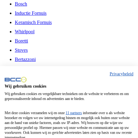
Bosch
Inductie Fornuis
Keramisch Fornuis
Whirlpool
Boretti
Stoves
Bertazzoni
Belling
Privacybeleid
Fitelli
Wij gebruiken cookies
Airfryer
Wij gebruiken cookies en vergelijkbare technieken om de website te verbeteren en om
gepersonaliseerde inhoud en advertenties aan te bieden.
Frituurpan
Contactgrill
Met deze cookies verzamelen wij en onze
11 partners
informatie over u als website
bezoeker en volgen we uw internetgedrag binnen en mogelijk ook buiten onze website
Broodbakmachine
aan de hand van unieke factoren, zoals uw IP-adres. Wij bouwen op die wijze uw
persoonlijke profiel op. Hiermee passen wij onze website en communicatie aan op uw
Broodrooster
voorkeuren. Ook kunnen wij zo gerichte advertenties laten zien op basis van uw recente
internetgedrag.