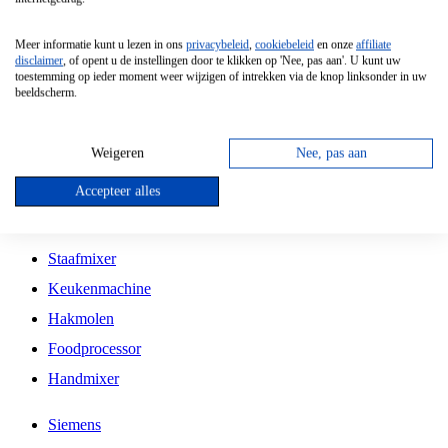
Grillplaat
Meer informatie kunt u lezen in ons
privacybeleid
,
cookiebeleid
en onze
affiliate
Vrijstaande Magnetron
disclaimer
, of opent u de instellingen door te klikken op 'Nee, pas aan'. U kunt uw
toestemming op ieder moment weer wijzigen of intrekken via de knop linksonder in uw
Vrijstaande Kookplaat
beeldscherm.
Inbouw Inductie Kookplaat
Inbouw Gaskookplaat
Weigeren
Nee, pas aan
Inbouw Keramische Kookplaat
Accepteer alles
Kookplaat Accessoires
Staafmixer
Keukenmachine
Hakmolen
Foodprocessor
Handmixer
Siemens