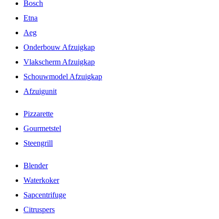
Bosch
Etna
Aeg
Onderbouw Afzuigkap
Vlakscherm Afzuigkap
Schouwmodel Afzuigkap
Afzuigunit
Pizzarette
Gourmetstel
Steengrill
Blender
Waterkoker
Sapcentrifuge
Citruspers