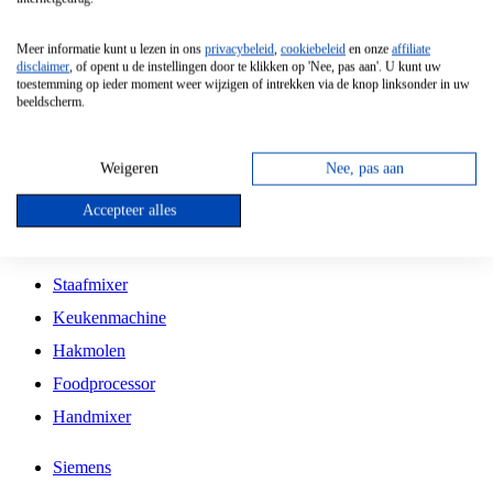
Grillplaat
Meer informatie kunt u lezen in ons
privacybeleid
,
cookiebeleid
en onze
affiliate
Vrijstaande Magnetron
disclaimer
, of opent u de instellingen door te klikken op 'Nee, pas aan'. U kunt uw
toestemming op ieder moment weer wijzigen of intrekken via de knop linksonder in uw
Vrijstaande Kookplaat
beeldscherm.
Inbouw Inductie Kookplaat
Inbouw Gaskookplaat
Weigeren
Nee, pas aan
Inbouw Keramische Kookplaat
Accepteer alles
Kookplaat Accessoires
Staafmixer
Keukenmachine
Hakmolen
Foodprocessor
Handmixer
Siemens