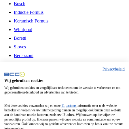
Bosch
Inductie Fornuis
Keramisch Fornuis
Whirlpool
Boretti
Stoves
Bertazzoni
Belling
Privacybeleid
Fitelli
Wij gebruiken cookies
Airfryer
Wij gebruiken cookies en vergelijkbare technieken om de website te verbeteren en om
gepersonaliseerde inhoud en advertenties aan te bieden.
Frituurpan
Contactgrill
Met deze cookies verzamelen wij en onze
11 partners
informatie over u als website
bezoeker en volgen we uw internetgedrag binnen en mogelijk ook buiten onze website
Broodbakmachine
aan de hand van unieke factoren, zoals uw IP-adres. Wij bouwen op die wijze uw
persoonlijke profiel op. Hiermee passen wij onze website en communicatie aan op uw
Broodrooster
voorkeuren. Ook kunnen wij zo gerichte advertenties laten zien op basis van uw recente
internetgedrag.