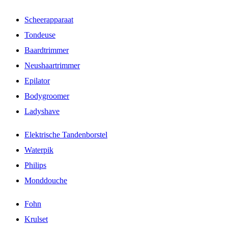
Scheerapparaat
Tondeuse
Baardtrimmer
Neushaartrimmer
Epilator
Bodygroomer
Ladyshave
Elektrische Tandenborstel
Waterpik
Philips
Monddouche
Fohn
Krulset