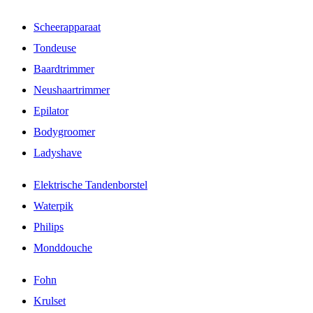
Scheerapparaat
Tondeuse
Baardtrimmer
Neushaartrimmer
Epilator
Bodygroomer
Ladyshave
Elektrische Tandenborstel
Waterpik
Philips
Monddouche
Fohn
Krulset