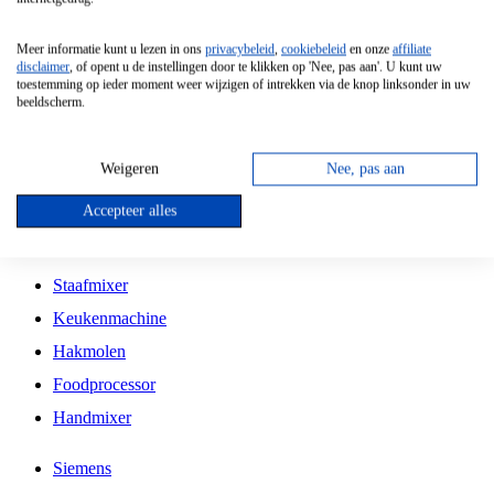
Grillplaat
Meer informatie kunt u lezen in ons
privacybeleid
,
cookiebeleid
en onze
affiliate
Vrijstaande Magnetron
disclaimer
, of opent u de instellingen door te klikken op 'Nee, pas aan'. U kunt uw
toestemming op ieder moment weer wijzigen of intrekken via de knop linksonder in uw
Vrijstaande Kookplaat
beeldscherm.
Inbouw Inductie Kookplaat
Inbouw Gaskookplaat
Weigeren
Nee, pas aan
Inbouw Keramische Kookplaat
Accepteer alles
Kookplaat Accessoires
Staafmixer
Keukenmachine
Hakmolen
Foodprocessor
Handmixer
Siemens