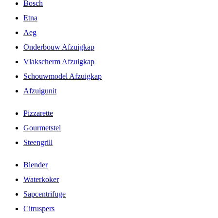
Bosch
Etna
Aeg
Onderbouw Afzuigkap
Vlakscherm Afzuigkap
Schouwmodel Afzuigkap
Afzuigunit
Pizzarette
Gourmetstel
Steengrill
Blender
Waterkoker
Sapcentrifuge
Citruspers