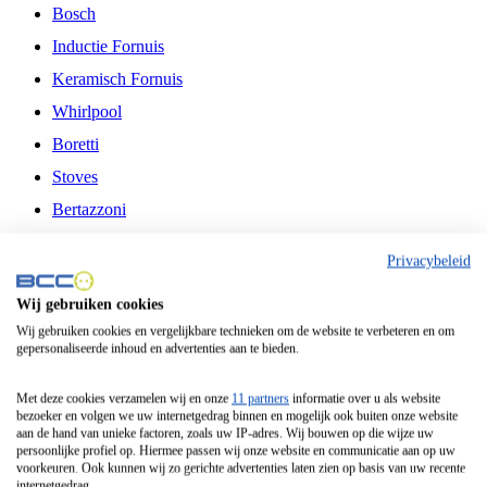
Bosch
Inductie Fornuis
Keramisch Fornuis
Whirlpool
Boretti
Stoves
Bertazzoni
Belling
Privacybeleid
Fitelli
Wij gebruiken cookies
Airfryer
Wij gebruiken cookies en vergelijkbare technieken om de website te verbeteren en om
gepersonaliseerde inhoud en advertenties aan te bieden.
Frituurpan
Contactgrill
Met deze cookies verzamelen wij en onze
11 partners
informatie over u als website
bezoeker en volgen we uw internetgedrag binnen en mogelijk ook buiten onze website
Broodbakmachine
aan de hand van unieke factoren, zoals uw IP-adres. Wij bouwen op die wijze uw
persoonlijke profiel op. Hiermee passen wij onze website en communicatie aan op uw
Broodrooster
voorkeuren. Ook kunnen wij zo gerichte advertenties laten zien op basis van uw recente
internetgedrag.