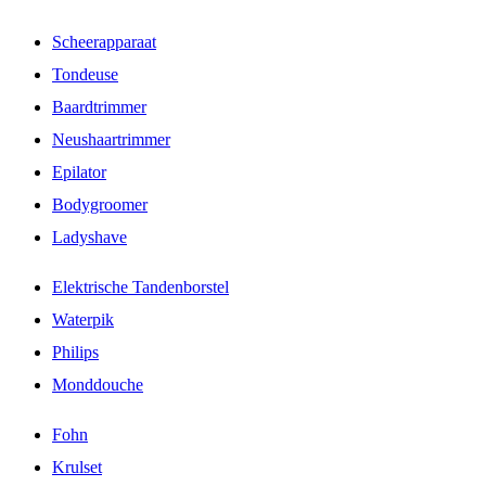
Scheerapparaat
Tondeuse
Baardtrimmer
Neushaartrimmer
Epilator
Bodygroomer
Ladyshave
Elektrische Tandenborstel
Waterpik
Philips
Monddouche
Fohn
Krulset