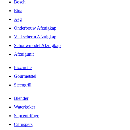
Bosch
Etna
Aeg
Onderbouw Afzuigkap
Vlakscherm Afzuigkap
Schouwmodel Afzuigkap
Afzuigunit
Pizzarette
Gourmetstel
Steengrill
Blender
Waterkoker
Sapcentrifuge
Citruspers