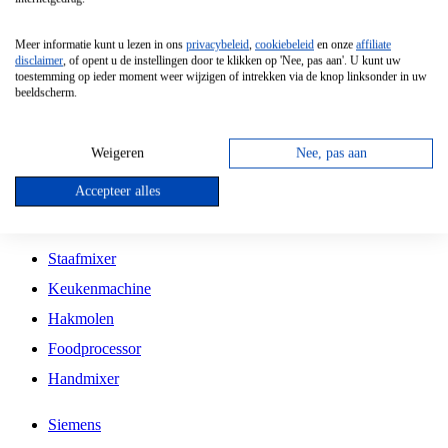
Grillplaat
Meer informatie kunt u lezen in ons
privacybeleid
,
cookiebeleid
en onze
affiliate
Vrijstaande Magnetron
disclaimer
, of opent u de instellingen door te klikken op 'Nee, pas aan'. U kunt uw
toestemming op ieder moment weer wijzigen of intrekken via de knop linksonder in uw
Vrijstaande Kookplaat
beeldscherm.
Inbouw Inductie Kookplaat
Inbouw Gaskookplaat
Weigeren
Nee, pas aan
Inbouw Keramische Kookplaat
Accepteer alles
Kookplaat Accessoires
Staafmixer
Keukenmachine
Hakmolen
Foodprocessor
Handmixer
Siemens