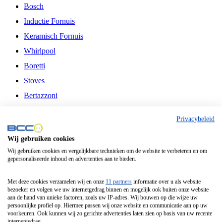
Bosch
Inductie Fornuis
Keramisch Fornuis
Whirlpool
Boretti
Stoves
Bertazzoni
Belling
Privacybeleid
Fitelli
Wij gebruiken cookies
Airfryer
Wij gebruiken cookies en vergelijkbare technieken om de website te verbeteren en om
gepersonaliseerde inhoud en advertenties aan te bieden.
Frituurpan
Contactgrill
Met deze cookies verzamelen wij en onze
11 partners
informatie over u als website
bezoeker en volgen we uw internetgedrag binnen en mogelijk ook buiten onze website
Broodbakmachine
aan de hand van unieke factoren, zoals uw IP-adres. Wij bouwen op die wijze uw
persoonlijke profiel op. Hiermee passen wij onze website en communicatie aan op uw
Broodrooster
voorkeuren. Ook kunnen wij zo gerichte advertenties laten zien op basis van uw recente
internetgedrag.