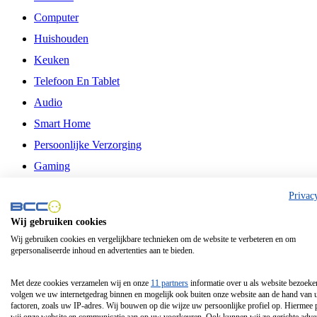
Computer
Huishouden
Keuken
Telefoon En Tablet
Audio
Smart Home
Persoonlijke Verzorging
Gaming
Vrije Tijd
Privac
Philips
Wij gebruiken cookies
Wij gebruiken cookies en vergelijkbare technieken om de website te verbeteren en om
Schermgrootte 24 Inch
gepersonaliseerde inhoud en advertenties aan te bieden.
Schermgrootte 75 Inch
Schermgrootte 85 Inch
Met deze cookies verzamelen wij en onze
11 partners
informatie over u als website bezoeke
volgen we uw internetgedrag binnen en mogelijk ook buiten onze website aan de hand van 
Schermgrootte 98 Inch
factoren, zoals uw IP-adres. Wij bouwen op die wijze uw persoonlijke profiel op. Hiermee 