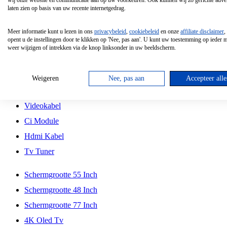
wij onze website en communicatie aan op uw voorkeuren. Ook kunnen wij zo gerichte adver
Tcl
laten zien op basis van uw recente internetgedrag.
Schermgrootte 70 Inch
Meer informatie kunt u lezen in ons
privacybeleid
,
cookiebeleid
en onze
affiliate disclaimer
,
Hd Led Tv
opent u de instellingen door te klikken op 'Nee, pas aan'. U kunt uw toestemming op ieder
weer wijzigen of intrekken via de knop linksonder in uw beeldscherm.
Tv Beugel
Antennekabel
Weigeren
Nee, pas aan
Accepteer alle
Universele Afstandsbediening
Videokabel
Ci Module
Hdmi Kabel
Tv Tuner
Schermgrootte 55 Inch
Schermgrootte 48 Inch
Schermgrootte 77 Inch
4K Oled Tv