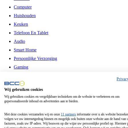
Computer
Huishouden
Keuken
Telefoon En Tablet
Audio
Smart Home
Persoonlijke Verzorging
Gaming
Vrije Tijd
Privac
Philips
Wij gebruiken cookies
Wij gebruiken cookies en vergelijkbare technieken om de website te verbeteren en om
Schermgrootte 24 Inch
gepersonaliseerde inhoud en advertenties aan te bieden.
Schermgrootte 75 Inch
Schermgrootte 85 Inch
Met deze cookies verzamelen wij en onze
11 partners
informatie over u als website bezoeke
volgen we uw internetgedrag binnen en mogelijk ook buiten onze website aan de hand van 
Schermgrootte 98 Inch
factoren, zoals uw IP-adres. Wij bouwen op die wijze uw persoonlijke profiel op. Hiermee 