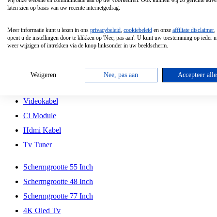
wij onze website en communicatie aan op uw voorkeuren. Ook kunnen wij zo gerichte adver
Tcl
laten zien op basis van uw recente internetgedrag.
Schermgrootte 70 Inch
Meer informatie kunt u lezen in ons
privacybeleid
,
cookiebeleid
en onze
affiliate disclaimer
,
Hd Led Tv
opent u de instellingen door te klikken op 'Nee, pas aan'. U kunt uw toestemming op ieder
weer wijzigen of intrekken via de knop linksonder in uw beeldscherm.
Tv Beugel
Antennekabel
Weigeren
Nee, pas aan
Accepteer alle
Universele Afstandsbediening
Videokabel
Ci Module
Hdmi Kabel
Tv Tuner
Schermgrootte 55 Inch
Schermgrootte 48 Inch
Schermgrootte 77 Inch
4K Oled Tv