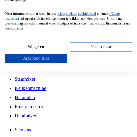
Grillplaat
Meer informatie kunt u lezen in ons
privacybeleid
,
cookiebeleid
en onze
affiliate
Vrijstaande Magnetron
disclaimer
, of opent u de instellingen door te klikken op 'Nee, pas aan'. U kunt uw
toestemming op ieder moment weer wijzigen of intrekken via de knop linksonder in uw
Vrijstaande Kookplaat
beeldscherm.
Inbouw Inductie Kookplaat
Inbouw Gaskookplaat
Weigeren
Nee, pas aan
Inbouw Keramische Kookplaat
Accepteer alles
Kookplaat Accessoires
Staafmixer
Keukenmachine
Hakmolen
Foodprocessor
Handmixer
Siemens