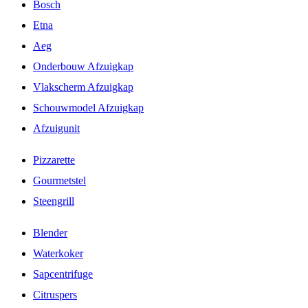
Bosch
Etna
Aeg
Onderbouw Afzuigkap
Vlakscherm Afzuigkap
Schouwmodel Afzuigkap
Afzuigunit
Pizzarette
Gourmetstel
Steengrill
Blender
Waterkoker
Sapcentrifuge
Citruspers