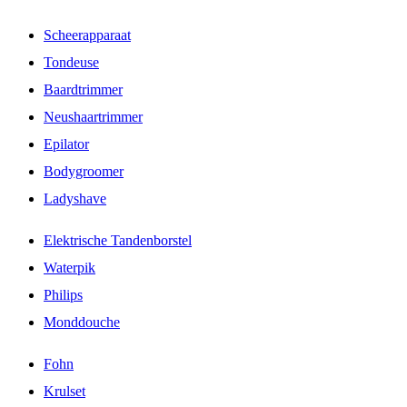
Scheerapparaat
Tondeuse
Baardtrimmer
Neushaartrimmer
Epilator
Bodygroomer
Ladyshave
Elektrische Tandenborstel
Waterpik
Philips
Monddouche
Fohn
Krulset