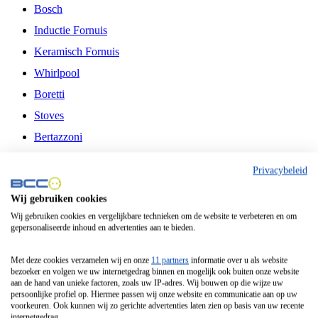
Bosch
Inductie Fornuis
Keramisch Fornuis
Whirlpool
Boretti
Stoves
Bertazzoni
Belling
Privacybeleid
Fitelli
Wij gebruiken cookies
Airfryer
Wij gebruiken cookies en vergelijkbare technieken om de website te verbeteren en om
gepersonaliseerde inhoud en advertenties aan te bieden.
Frituurpan
Contactgrill
Met deze cookies verzamelen wij en onze
11 partners
informatie over u als website
bezoeker en volgen we uw internetgedrag binnen en mogelijk ook buiten onze website
Broodbakmachine
aan de hand van unieke factoren, zoals uw IP-adres. Wij bouwen op die wijze uw
persoonlijke profiel op. Hiermee passen wij onze website en communicatie aan op uw
Broodrooster
voorkeuren. Ook kunnen wij zo gerichte advertenties laten zien op basis van uw recente
internetgedrag.