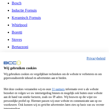
Bosch
Inductie Fornuis
Keramisch Fornuis
Whirlpool
Boretti
Stoves
Bertazzoni
Belling
Privacybeleid
Fitelli
Wij gebruiken cookies
Airfryer
Wij gebruiken cookies en vergelijkbare technieken om de website te verbeteren en om
gepersonaliseerde inhoud en advertenties aan te bieden.
Frituurpan
Contactgrill
Met deze cookies verzamelen wij en onze
11 partners
informatie over u als website
bezoeker en volgen we uw internetgedrag binnen en mogelijk ook buiten onze website
Broodbakmachine
aan de hand van unieke factoren, zoals uw IP-adres. Wij bouwen op die wijze uw
persoonlijke profiel op. Hiermee passen wij onze website en communicatie aan op uw
Broodrooster
voorkeuren. Ook kunnen wij zo gerichte advertenties laten zien op basis van uw recente
internetgedrag.