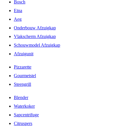
Bosch
Etna
Aeg
Onderbouw Afzuigkap
Vlakscherm Afzuigkap
Schouwmodel Afzuigkap
Afzuigunit
Pizzarette
Gourmetstel
Steengrill
Blender
Waterkoker
Sapcentrifuge
Citruspers