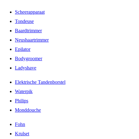
Scheerapparaat
Tondeuse
Baardtrimmer
Neushaartrimmer
Epilator
Bodygroomer
Ladyshave
Elektrische Tandenborstel
Waterpik
Philips
Monddouche
Fohn
Krulset