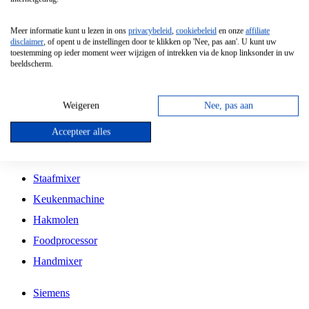
Grillplaat
Meer informatie kunt u lezen in ons
privacybeleid
,
cookiebeleid
en onze
affiliate
Vrijstaande Magnetron
disclaimer
, of opent u de instellingen door te klikken op 'Nee, pas aan'. U kunt uw
toestemming op ieder moment weer wijzigen of intrekken via de knop linksonder in uw
Vrijstaande Kookplaat
beeldscherm.
Inbouw Inductie Kookplaat
Inbouw Gaskookplaat
Weigeren
Nee, pas aan
Inbouw Keramische Kookplaat
Accepteer alles
Kookplaat Accessoires
Staafmixer
Keukenmachine
Hakmolen
Foodprocessor
Handmixer
Siemens