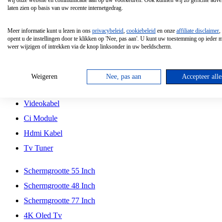
wij onze website en communicatie aan op uw voorkeuren. Ook kunnen wij zo gerichte adver
Tcl
laten zien op basis van uw recente internetgedrag.
Schermgrootte 70 Inch
Meer informatie kunt u lezen in ons
privacybeleid
,
cookiebeleid
en onze
affiliate disclaimer
,
Hd Led Tv
opent u de instellingen door te klikken op 'Nee, pas aan'. U kunt uw toestemming op ieder
weer wijzigen of intrekken via de knop linksonder in uw beeldscherm.
Tv Beugel
Antennekabel
Weigeren
Nee, pas aan
Accepteer alle
Universele Afstandsbediening
Videokabel
Ci Module
Hdmi Kabel
Tv Tuner
Schermgrootte 55 Inch
Schermgrootte 48 Inch
Schermgrootte 77 Inch
4K Oled Tv