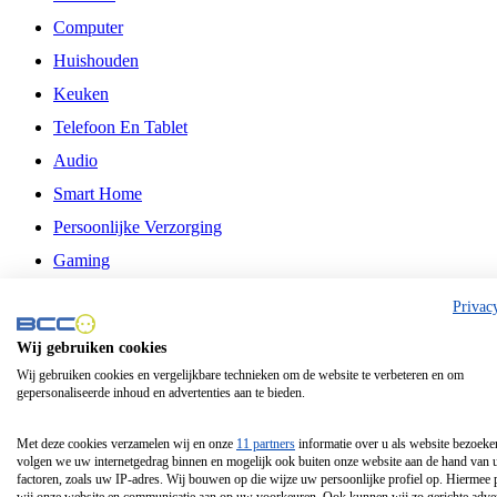
Computer
Huishouden
Keuken
Telefoon En Tablet
Audio
Smart Home
Persoonlijke Verzorging
Gaming
Vrije Tijd
Privac
Philips
Wij gebruiken cookies
Wij gebruiken cookies en vergelijkbare technieken om de website te verbeteren en om
Schermgrootte 24 Inch
gepersonaliseerde inhoud en advertenties aan te bieden.
Schermgrootte 75 Inch
Schermgrootte 85 Inch
Met deze cookies verzamelen wij en onze
11 partners
informatie over u als website bezoeke
volgen we uw internetgedrag binnen en mogelijk ook buiten onze website aan de hand van 
Schermgrootte 98 Inch
factoren, zoals uw IP-adres. Wij bouwen op die wijze uw persoonlijke profiel op. Hiermee 