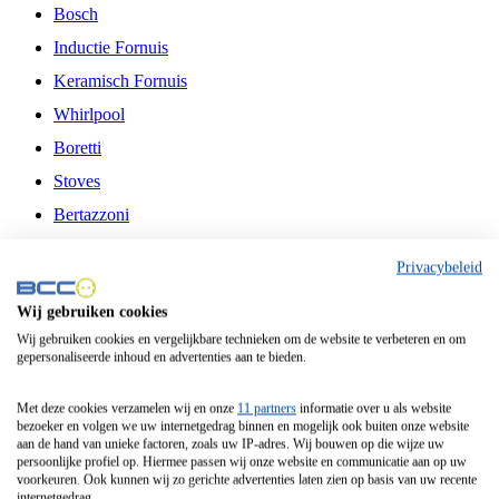
Bosch
Inductie Fornuis
Keramisch Fornuis
Whirlpool
Boretti
Stoves
Bertazzoni
Belling
Privacybeleid
Fitelli
Wij gebruiken cookies
Airfryer
Wij gebruiken cookies en vergelijkbare technieken om de website te verbeteren en om
gepersonaliseerde inhoud en advertenties aan te bieden.
Frituurpan
Contactgrill
Met deze cookies verzamelen wij en onze
11 partners
informatie over u als website
bezoeker en volgen we uw internetgedrag binnen en mogelijk ook buiten onze website
Broodbakmachine
aan de hand van unieke factoren, zoals uw IP-adres. Wij bouwen op die wijze uw
persoonlijke profiel op. Hiermee passen wij onze website en communicatie aan op uw
Broodrooster
voorkeuren. Ook kunnen wij zo gerichte advertenties laten zien op basis van uw recente
internetgedrag.