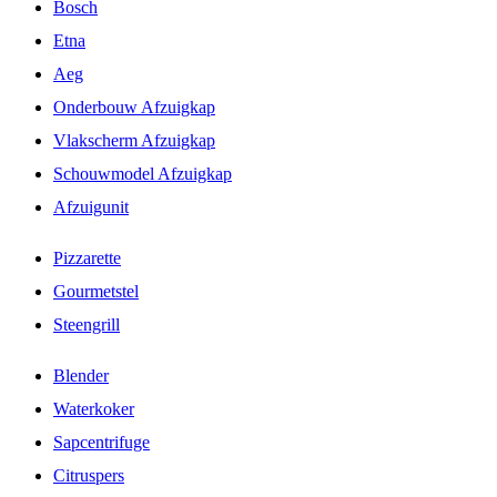
Bosch
Etna
Aeg
Onderbouw Afzuigkap
Vlakscherm Afzuigkap
Schouwmodel Afzuigkap
Afzuigunit
Pizzarette
Gourmetstel
Steengrill
Blender
Waterkoker
Sapcentrifuge
Citruspers