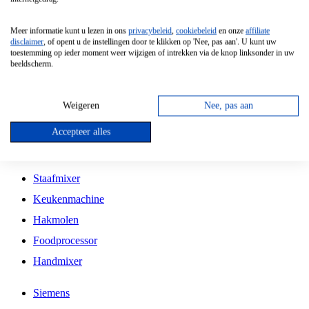
Grillplaat
Meer informatie kunt u lezen in ons
privacybeleid
,
cookiebeleid
en onze
affiliate
Vrijstaande Magnetron
disclaimer
, of opent u de instellingen door te klikken op 'Nee, pas aan'. U kunt uw
toestemming op ieder moment weer wijzigen of intrekken via de knop linksonder in uw
Vrijstaande Kookplaat
beeldscherm.
Inbouw Inductie Kookplaat
Inbouw Gaskookplaat
Weigeren
Nee, pas aan
Inbouw Keramische Kookplaat
Accepteer alles
Kookplaat Accessoires
Staafmixer
Keukenmachine
Hakmolen
Foodprocessor
Handmixer
Siemens