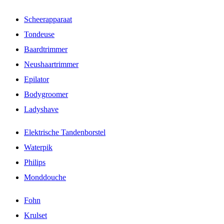
Scheerapparaat
Tondeuse
Baardtrimmer
Neushaartrimmer
Epilator
Bodygroomer
Ladyshave
Elektrische Tandenborstel
Waterpik
Philips
Monddouche
Fohn
Krulset