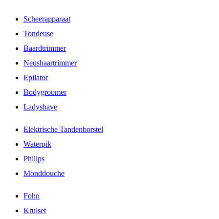
Scheerapparaat
Tondeuse
Baardtrimmer
Neushaartrimmer
Epilator
Bodygroomer
Ladyshave
Elektrische Tandenborstel
Waterpik
Philips
Monddouche
Fohn
Krulset