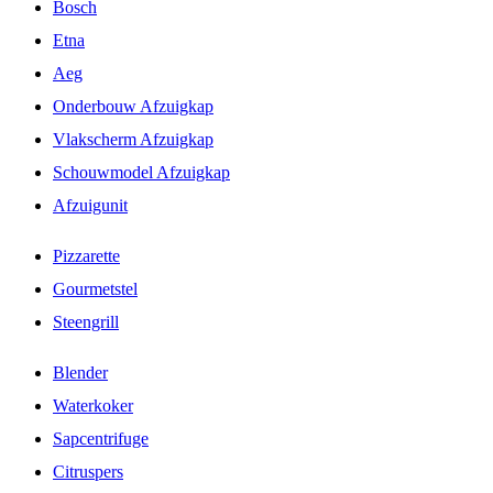
Bosch
Etna
Aeg
Onderbouw Afzuigkap
Vlakscherm Afzuigkap
Schouwmodel Afzuigkap
Afzuigunit
Pizzarette
Gourmetstel
Steengrill
Blender
Waterkoker
Sapcentrifuge
Citruspers