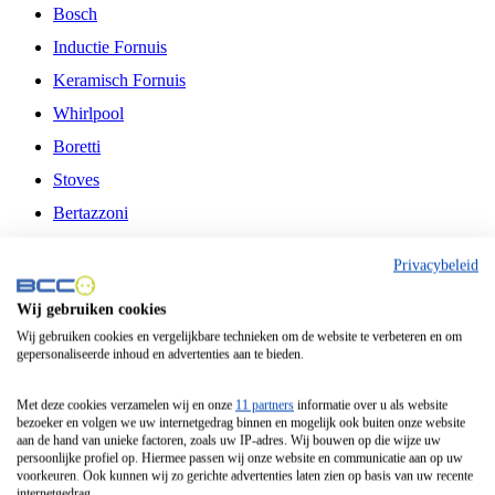
Bosch
Inductie Fornuis
Keramisch Fornuis
Whirlpool
Boretti
Stoves
Bertazzoni
Belling
Privacybeleid
Fitelli
Wij gebruiken cookies
Airfryer
Wij gebruiken cookies en vergelijkbare technieken om de website te verbeteren en om
gepersonaliseerde inhoud en advertenties aan te bieden.
Frituurpan
Contactgrill
Met deze cookies verzamelen wij en onze
11 partners
informatie over u als website
bezoeker en volgen we uw internetgedrag binnen en mogelijk ook buiten onze website
Broodbakmachine
aan de hand van unieke factoren, zoals uw IP-adres. Wij bouwen op die wijze uw
persoonlijke profiel op. Hiermee passen wij onze website en communicatie aan op uw
Broodrooster
voorkeuren. Ook kunnen wij zo gerichte advertenties laten zien op basis van uw recente
internetgedrag.