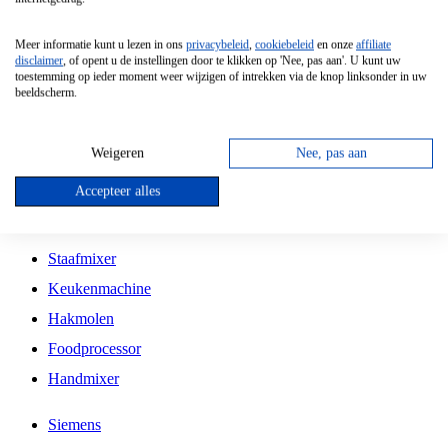
Grillplaat
Meer informatie kunt u lezen in ons
privacybeleid
,
cookiebeleid
en onze
affiliate
Vrijstaande Magnetron
disclaimer
, of opent u de instellingen door te klikken op 'Nee, pas aan'. U kunt uw
toestemming op ieder moment weer wijzigen of intrekken via de knop linksonder in uw
Vrijstaande Kookplaat
beeldscherm.
Inbouw Inductie Kookplaat
Inbouw Gaskookplaat
Weigeren
Nee, pas aan
Inbouw Keramische Kookplaat
Accepteer alles
Kookplaat Accessoires
Staafmixer
Keukenmachine
Hakmolen
Foodprocessor
Handmixer
Siemens