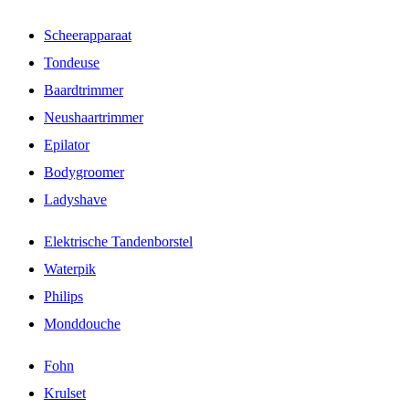
Scheerapparaat
Tondeuse
Baardtrimmer
Neushaartrimmer
Epilator
Bodygroomer
Ladyshave
Elektrische Tandenborstel
Waterpik
Philips
Monddouche
Fohn
Krulset