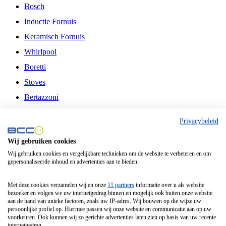
Bosch
Inductie Fornuis
Keramisch Fornuis
Whirlpool
Boretti
Stoves
Bertazzoni
Belling
Privacybeleid
Fitelli
Wij gebruiken cookies
Airfryer
Wij gebruiken cookies en vergelijkbare technieken om de website te verbeteren en om
gepersonaliseerde inhoud en advertenties aan te bieden.
Frituurpan
Contactgrill
Met deze cookies verzamelen wij en onze
11 partners
informatie over u als website
bezoeker en volgen we uw internetgedrag binnen en mogelijk ook buiten onze website
Broodbakmachine
aan de hand van unieke factoren, zoals uw IP-adres. Wij bouwen op die wijze uw
persoonlijke profiel op. Hiermee passen wij onze website en communicatie aan op uw
Broodrooster
voorkeuren. Ook kunnen wij zo gerichte advertenties laten zien op basis van uw recente
internetgedrag.