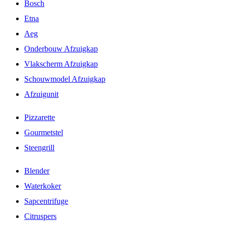
Bosch
Etna
Aeg
Onderbouw Afzuigkap
Vlakscherm Afzuigkap
Schouwmodel Afzuigkap
Afzuigunit
Pizzarette
Gourmetstel
Steengrill
Blender
Waterkoker
Sapcentrifuge
Citruspers