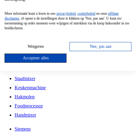
Grillplaat
Meer informatie kunt u lezen in ons
privacybeleid
,
cookiebeleid
en onze
affiliate
Vrijstaande Magnetron
disclaimer
, of opent u de instellingen door te klikken op 'Nee, pas aan'. U kunt uw
toestemming op ieder moment weer wijzigen of intrekken via de knop linksonder in uw
Vrijstaande Kookplaat
beeldscherm.
Inbouw Inductie Kookplaat
Inbouw Gaskookplaat
Weigeren
Nee, pas aan
Inbouw Keramische Kookplaat
Accepteer alles
Kookplaat Accessoires
Staafmixer
Keukenmachine
Hakmolen
Foodprocessor
Handmixer
Siemens