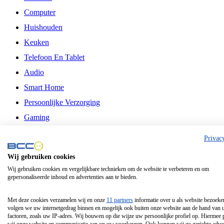
Computer
Huishouden
Keuken
Telefoon En Tablet
Audio
Smart Home
Persoonlijke Verzorging
Gaming
Vrije Tijd
Privac
Philips
Wij gebruiken cookies
Wij gebruiken cookies en vergelijkbare technieken om de website te verbeteren en om
Schermgrootte 24 Inch
gepersonaliseerde inhoud en advertenties aan te bieden.
Schermgrootte 75 Inch
Schermgrootte 85 Inch
Met deze cookies verzamelen wij en onze
11 partners
informatie over u als website bezoeke
volgen we uw internetgedrag binnen en mogelijk ook buiten onze website aan de hand van 
Schermgrootte 98 Inch
factoren, zoals uw IP-adres. Wij bouwen op die wijze uw persoonlijke profiel op. Hiermee 