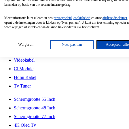
wij onze website en communicatie aan op uw voorkeuren. Ook kunnen wij zo gerichte adver
Tcl
laten zien op basis van uw recente internetgedrag.
Schermgrootte 70 Inch
Meer informatie kunt u lezen in ons
privacybeleid
,
cookiebeleid
en onze
affiliate disclaimer
,
Hd Led Tv
opent u de instellingen door te klikken op 'Nee, pas aan'. U kunt uw toestemming op ieder
weer wijzigen of intrekken via de knop linksonder in uw beeldscherm.
Tv Beugel
Antennekabel
Weigeren
Nee, pas aan
Accepteer alle
Universele Afstandsbediening
Videokabel
Ci Module
Hdmi Kabel
Tv Tuner
Schermgrootte 55 Inch
Schermgrootte 48 Inch
Schermgrootte 77 Inch
4K Oled Tv