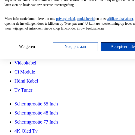
wij onze website en communicatie aan op uw voorkeuren. Ook kunnen wij zo gerichte adver
Tcl
laten zien op basis van uw recente internetgedrag.
Schermgrootte 70 Inch
Meer informatie kunt u lezen in ons
privacybeleid
,
cookiebeleid
en onze
affiliate disclaimer
,
Hd Led Tv
opent u de instellingen door te klikken op 'Nee, pas aan'. U kunt uw toestemming op ieder
weer wijzigen of intrekken via de knop linksonder in uw beeldscherm.
Tv Beugel
Antennekabel
Weigeren
Nee, pas aan
Accepteer alle
Universele Afstandsbediening
Videokabel
Ci Module
Hdmi Kabel
Tv Tuner
Schermgrootte 55 Inch
Schermgrootte 48 Inch
Schermgrootte 77 Inch
4K Oled Tv