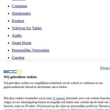
Computer
Huishouden
Keuken
Telefoon En Tablet
Audio
Smart Home
Persoonlijke Verzorging
Gaming
Vrije Tijd
Privac
Philips
Wij gebruiken cookies
Wij gebruiken cookies en vergelijkbare technieken om de website te verbeteren en om
Schermgrootte 24 Inch
gepersonaliseerde inhoud en advertenties aan te bieden.
Schermgrootte 75 Inch
Schermgrootte 85 Inch
Met deze cookies verzamelen wij en onze
11 partners
informatie over u als website bezoeke
volgen we uw internetgedrag binnen en mogelijk ook buiten onze website aan de hand van 
Schermgrootte 98 Inch
factoren, zoals uw IP-adres. Wij bouwen op die wijze uw persoonlijke profiel op. Hiermee 