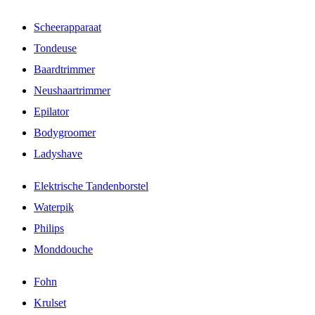
Scheerapparaat
Tondeuse
Baardtrimmer
Neushaartrimmer
Epilator
Bodygroomer
Ladyshave
Elektrische Tandenborstel
Waterpik
Philips
Monddouche
Fohn
Krulset