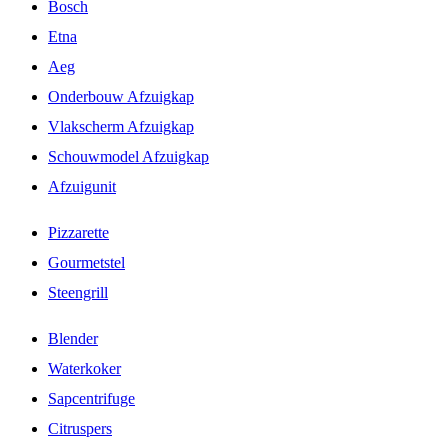
Bosch
Etna
Aeg
Onderbouw Afzuigkap
Vlakscherm Afzuigkap
Schouwmodel Afzuigkap
Afzuigunit
Pizzarette
Gourmetstel
Steengrill
Blender
Waterkoker
Sapcentrifuge
Citruspers