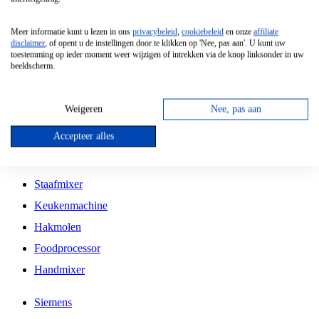
Grillplaat
Meer informatie kunt u lezen in ons
privacybeleid
,
cookiebeleid
en onze
affiliate
Vrijstaande Magnetron
disclaimer
, of opent u de instellingen door te klikken op 'Nee, pas aan'. U kunt uw
toestemming op ieder moment weer wijzigen of intrekken via de knop linksonder in uw
Vrijstaande Kookplaat
beeldscherm.
Inbouw Inductie Kookplaat
Inbouw Gaskookplaat
Weigeren
Nee, pas aan
Inbouw Keramische Kookplaat
Accepteer alles
Kookplaat Accessoires
Staafmixer
Keukenmachine
Hakmolen
Foodprocessor
Handmixer
Siemens