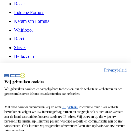
Bosch
Inductie Fornuis
Keramisch Fornuis
Whirlpool
Boretti
Stoves
Bertazzoni
Belling
Privacybeleid
Fitelli
Wij gebruiken cookies
Airfryer
Wij gebruiken cookies en vergelijkbare technieken om de website te verbeteren en om
gepersonaliseerde inhoud en advertenties aan te bieden.
Frituurpan
Contactgrill
Met deze cookies verzamelen wij en onze
11 partners
informatie over u als website
bezoeker en volgen we uw internetgedrag binnen en mogelijk ook buiten onze website
Broodbakmachine
aan de hand van unieke factoren, zoals uw IP-adres. Wij bouwen op die wijze uw
persoonlijke profiel op. Hiermee passen wij onze website en communicatie aan op uw
Broodrooster
voorkeuren. Ook kunnen wij zo gerichte advertenties laten zien op basis van uw recente
internetgedrag.