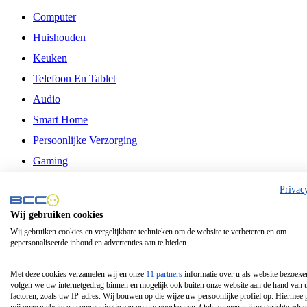
Computer
Huishouden
Keuken
Telefoon En Tablet
Audio
Smart Home
Persoonlijke Verzorging
Gaming
Vrije Tijd
Privac
Philips
Wij gebruiken cookies
Wij gebruiken cookies en vergelijkbare technieken om de website te verbeteren en om
Schermgrootte 24 Inch
gepersonaliseerde inhoud en advertenties aan te bieden.
Schermgrootte 75 Inch
Schermgrootte 85 Inch
Met deze cookies verzamelen wij en onze
11 partners
informatie over u als website bezoeke
volgen we uw internetgedrag binnen en mogelijk ook buiten onze website aan de hand van 
Schermgrootte 98 Inch
factoren, zoals uw IP-adres. Wij bouwen op die wijze uw persoonlijke profiel op. Hiermee 