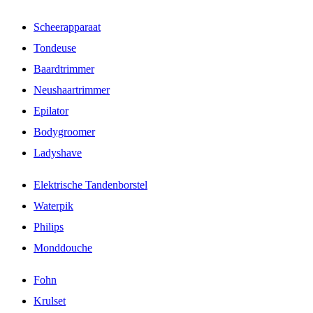
Scheerapparaat
Tondeuse
Baardtrimmer
Neushaartrimmer
Epilator
Bodygroomer
Ladyshave
Elektrische Tandenborstel
Waterpik
Philips
Monddouche
Fohn
Krulset