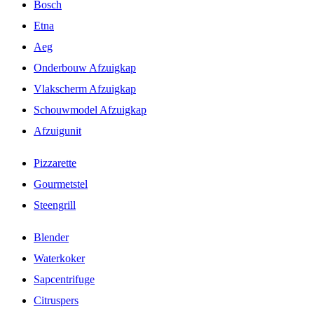
Bosch
Etna
Aeg
Onderbouw Afzuigkap
Vlakscherm Afzuigkap
Schouwmodel Afzuigkap
Afzuigunit
Pizzarette
Gourmetstel
Steengrill
Blender
Waterkoker
Sapcentrifuge
Citruspers