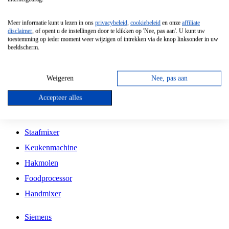
Grillplaat
Meer informatie kunt u lezen in ons
privacybeleid
,
cookiebeleid
en onze
affiliate
Vrijstaande Magnetron
disclaimer
, of opent u de instellingen door te klikken op 'Nee, pas aan'. U kunt uw
toestemming op ieder moment weer wijzigen of intrekken via de knop linksonder in uw
Vrijstaande Kookplaat
beeldscherm.
Inbouw Inductie Kookplaat
Inbouw Gaskookplaat
Weigeren
Nee, pas aan
Inbouw Keramische Kookplaat
Accepteer alles
Kookplaat Accessoires
Staafmixer
Keukenmachine
Hakmolen
Foodprocessor
Handmixer
Siemens