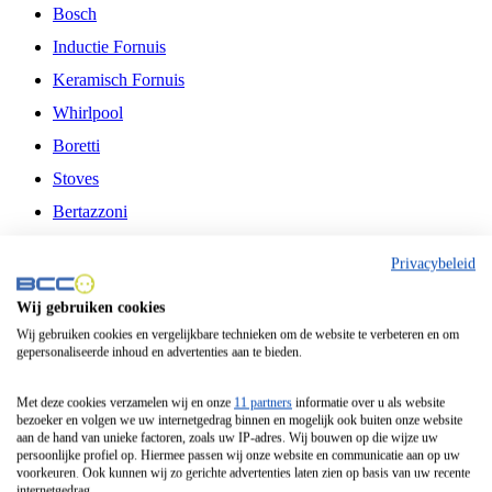
Bosch
Inductie Fornuis
Keramisch Fornuis
Whirlpool
Boretti
Stoves
Bertazzoni
Belling
Privacybeleid
Fitelli
Wij gebruiken cookies
Airfryer
Wij gebruiken cookies en vergelijkbare technieken om de website te verbeteren en om
gepersonaliseerde inhoud en advertenties aan te bieden.
Frituurpan
Contactgrill
Met deze cookies verzamelen wij en onze
11 partners
informatie over u als website
bezoeker en volgen we uw internetgedrag binnen en mogelijk ook buiten onze website
Broodbakmachine
aan de hand van unieke factoren, zoals uw IP-adres. Wij bouwen op die wijze uw
persoonlijke profiel op. Hiermee passen wij onze website en communicatie aan op uw
Broodrooster
voorkeuren. Ook kunnen wij zo gerichte advertenties laten zien op basis van uw recente
internetgedrag.