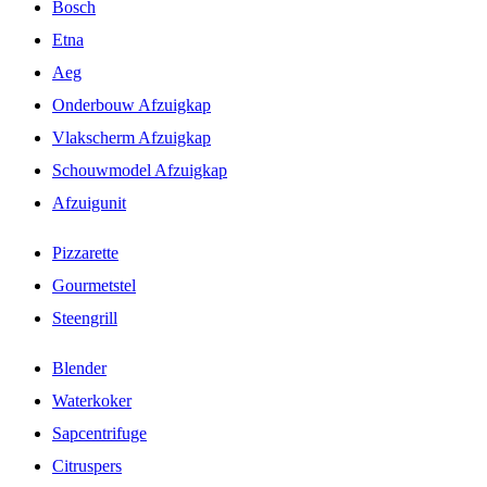
Bosch
Etna
Aeg
Onderbouw Afzuigkap
Vlakscherm Afzuigkap
Schouwmodel Afzuigkap
Afzuigunit
Pizzarette
Gourmetstel
Steengrill
Blender
Waterkoker
Sapcentrifuge
Citruspers