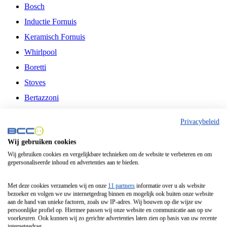
Bosch
Inductie Fornuis
Keramisch Fornuis
Whirlpool
Boretti
Stoves
Bertazzoni
Belling
Privacybeleid
Fitelli
Wij gebruiken cookies
Airfryer
Wij gebruiken cookies en vergelijkbare technieken om de website te verbeteren en om
gepersonaliseerde inhoud en advertenties aan te bieden.
Frituurpan
Contactgrill
Met deze cookies verzamelen wij en onze
11 partners
informatie over u als website
bezoeker en volgen we uw internetgedrag binnen en mogelijk ook buiten onze website
Broodbakmachine
aan de hand van unieke factoren, zoals uw IP-adres. Wij bouwen op die wijze uw
persoonlijke profiel op. Hiermee passen wij onze website en communicatie aan op uw
Broodrooster
voorkeuren. Ook kunnen wij zo gerichte advertenties laten zien op basis van uw recente
internetgedrag.