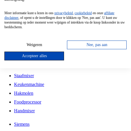
Grillplaat
Meer informatie kunt u lezen in ons
privacybeleid
,
cookiebeleid
en onze
affiliate
Vrijstaande Magnetron
disclaimer
, of opent u de instellingen door te klikken op 'Nee, pas aan'. U kunt uw
toestemming op ieder moment weer wijzigen of intrekken via de knop linksonder in uw
Vrijstaande Kookplaat
beeldscherm.
Inbouw Inductie Kookplaat
Inbouw Gaskookplaat
Weigeren
Nee, pas aan
Inbouw Keramische Kookplaat
Accepteer alles
Kookplaat Accessoires
Staafmixer
Keukenmachine
Hakmolen
Foodprocessor
Handmixer
Siemens