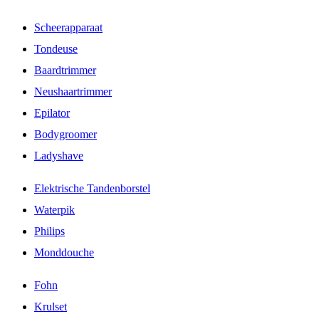
Scheerapparaat
Tondeuse
Baardtrimmer
Neushaartrimmer
Epilator
Bodygroomer
Ladyshave
Elektrische Tandenborstel
Waterpik
Philips
Monddouche
Fohn
Krulset