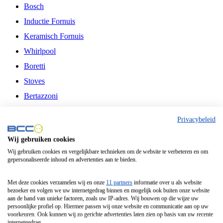
Bosch
Inductie Fornuis
Keramisch Fornuis
Whirlpool
Boretti
Stoves
Bertazzoni
Belling
Privacybeleid
Fitelli
Wij gebruiken cookies
Airfryer
Wij gebruiken cookies en vergelijkbare technieken om de website te verbeteren en om
gepersonaliseerde inhoud en advertenties aan te bieden.
Frituurpan
Contactgrill
Met deze cookies verzamelen wij en onze
11 partners
informatie over u als website
bezoeker en volgen we uw internetgedrag binnen en mogelijk ook buiten onze website
Broodbakmachine
aan de hand van unieke factoren, zoals uw IP-adres. Wij bouwen op die wijze uw
persoonlijke profiel op. Hiermee passen wij onze website en communicatie aan op uw
Broodrooster
voorkeuren. Ook kunnen wij zo gerichte advertenties laten zien op basis van uw recente
internetgedrag.