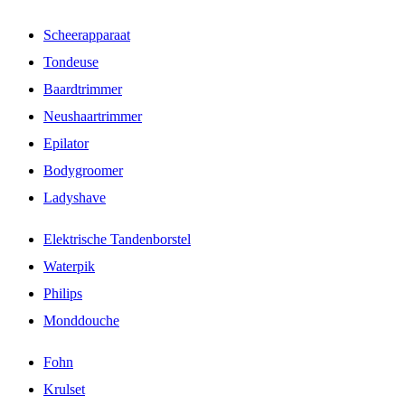
Scheerapparaat
Tondeuse
Baardtrimmer
Neushaartrimmer
Epilator
Bodygroomer
Ladyshave
Elektrische Tandenborstel
Waterpik
Philips
Monddouche
Fohn
Krulset