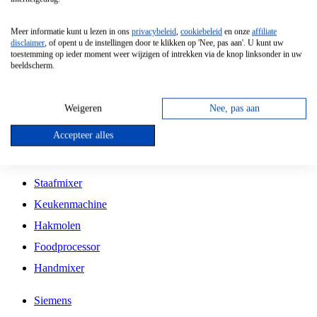
Grillplaat
Meer informatie kunt u lezen in ons
privacybeleid
,
cookiebeleid
en onze
affiliate
Vrijstaande Magnetron
disclaimer
, of opent u de instellingen door te klikken op 'Nee, pas aan'. U kunt uw
toestemming op ieder moment weer wijzigen of intrekken via de knop linksonder in uw
Vrijstaande Kookplaat
beeldscherm.
Inbouw Inductie Kookplaat
Inbouw Gaskookplaat
Weigeren
Nee, pas aan
Inbouw Keramische Kookplaat
Accepteer alles
Kookplaat Accessoires
Staafmixer
Keukenmachine
Hakmolen
Foodprocessor
Handmixer
Siemens