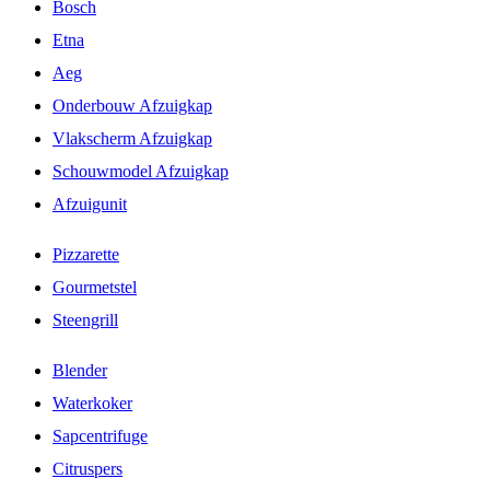
Bosch
Etna
Aeg
Onderbouw Afzuigkap
Vlakscherm Afzuigkap
Schouwmodel Afzuigkap
Afzuigunit
Pizzarette
Gourmetstel
Steengrill
Blender
Waterkoker
Sapcentrifuge
Citruspers