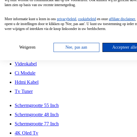
wij onze website en communicatie aan op uw voorkeuren. Ook kunnen wij zo gerichte adver
Tcl
laten zien op basis van uw recente internetgedrag.
Schermgrootte 70 Inch
Meer informatie kunt u lezen in ons
privacybeleid
,
cookiebeleid
en onze
affiliate disclaimer
,
Hd Led Tv
opent u de instellingen door te klikken op 'Nee, pas aan'. U kunt uw toestemming op ieder
weer wijzigen of intrekken via de knop linksonder in uw beeldscherm.
Tv Beugel
Antennekabel
Weigeren
Nee, pas aan
Accepteer alle
Universele Afstandsbediening
Videokabel
Ci Module
Hdmi Kabel
Tv Tuner
Schermgrootte 55 Inch
Schermgrootte 48 Inch
Schermgrootte 77 Inch
4K Oled Tv