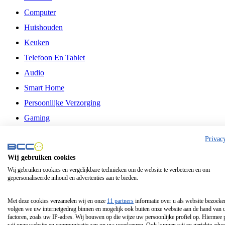
Computer
Huishouden
Keuken
Telefoon En Tablet
Audio
Smart Home
Persoonlijke Verzorging
Gaming
Vrije Tijd
Privac
Philips
Wij gebruiken cookies
Wij gebruiken cookies en vergelijkbare technieken om de website te verbeteren en om
Schermgrootte 24 Inch
gepersonaliseerde inhoud en advertenties aan te bieden.
Schermgrootte 75 Inch
Schermgrootte 85 Inch
Met deze cookies verzamelen wij en onze
11 partners
informatie over u als website bezoeke
volgen we uw internetgedrag binnen en mogelijk ook buiten onze website aan de hand van 
Schermgrootte 98 Inch
factoren, zoals uw IP-adres. Wij bouwen op die wijze uw persoonlijke profiel op. Hiermee 