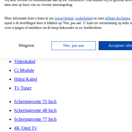
wij onze website en communicatie aan op uw voorkeuren. Ook kunnen wij zo gerichte adver
Tcl
laten zien op basis van uw recente internetgedrag.
Schermgrootte 70 Inch
Meer informatie kunt u lezen in ons
privacybeleid
,
cookiebeleid
en onze
affiliate disclaimer
,
Hd Led Tv
opent u de instellingen door te klikken op 'Nee, pas aan'. U kunt uw toestemming op ieder
weer wijzigen of intrekken via de knop linksonder in uw beeldscherm.
Tv Beugel
Antennekabel
Weigeren
Nee, pas aan
Accepteer alle
Universele Afstandsbediening
Videokabel
Ci Module
Hdmi Kabel
Tv Tuner
Schermgrootte 55 Inch
Schermgrootte 48 Inch
Schermgrootte 77 Inch
4K Oled Tv