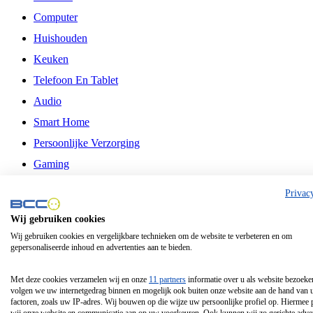
Computer
Huishouden
Keuken
Telefoon En Tablet
Audio
Smart Home
Persoonlijke Verzorging
Gaming
Vrije Tijd
Privac
Philips
Wij gebruiken cookies
Wij gebruiken cookies en vergelijkbare technieken om de website te verbeteren en om
Schermgrootte 24 Inch
gepersonaliseerde inhoud en advertenties aan te bieden.
Schermgrootte 75 Inch
Schermgrootte 85 Inch
Met deze cookies verzamelen wij en onze
11 partners
informatie over u als website bezoeke
volgen we uw internetgedrag binnen en mogelijk ook buiten onze website aan de hand van 
Schermgrootte 98 Inch
factoren, zoals uw IP-adres. Wij bouwen op die wijze uw persoonlijke profiel op. Hiermee 