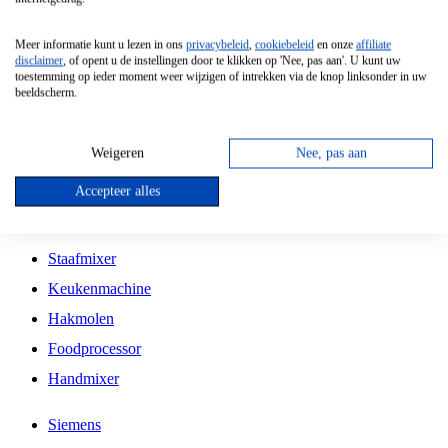
Grillplaat
Meer informatie kunt u lezen in ons
privacybeleid
,
cookiebeleid
en onze
affiliate
Vrijstaande Magnetron
disclaimer
, of opent u de instellingen door te klikken op 'Nee, pas aan'. U kunt uw
toestemming op ieder moment weer wijzigen of intrekken via de knop linksonder in uw
Vrijstaande Kookplaat
beeldscherm.
Inbouw Inductie Kookplaat
Inbouw Gaskookplaat
Weigeren
Nee, pas aan
Inbouw Keramische Kookplaat
Accepteer alles
Kookplaat Accessoires
Staafmixer
Keukenmachine
Hakmolen
Foodprocessor
Handmixer
Siemens