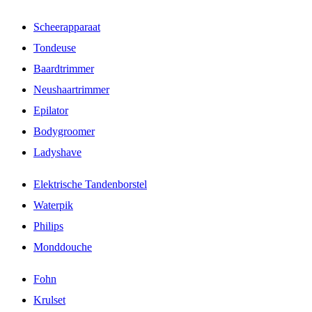
Scheerapparaat
Tondeuse
Baardtrimmer
Neushaartrimmer
Epilator
Bodygroomer
Ladyshave
Elektrische Tandenborstel
Waterpik
Philips
Monddouche
Fohn
Krulset