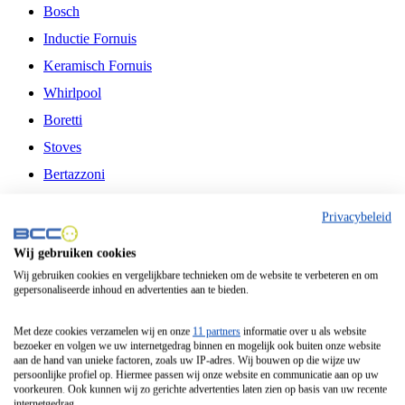
Bosch
Inductie Fornuis
Keramisch Fornuis
Whirlpool
Boretti
Stoves
Bertazzoni
Belling
Privacybeleid
Fitelli
Wij gebruiken cookies
Airfryer
Wij gebruiken cookies en vergelijkbare technieken om de website te verbeteren en om
gepersonaliseerde inhoud en advertenties aan te bieden.
Frituurpan
Contactgrill
Met deze cookies verzamelen wij en onze
11 partners
informatie over u als website
bezoeker en volgen we uw internetgedrag binnen en mogelijk ook buiten onze website
Broodbakmachine
aan de hand van unieke factoren, zoals uw IP-adres. Wij bouwen op die wijze uw
persoonlijke profiel op. Hiermee passen wij onze website en communicatie aan op uw
Broodrooster
voorkeuren. Ook kunnen wij zo gerichte advertenties laten zien op basis van uw recente
internetgedrag.