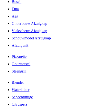
Bosch
Etna
Aeg
Onderbouw Afzuigkap
Vlakscherm Afzuigkap
Schouwmodel Afzuigkap
Afzuigunit
Pizzarette
Gourmetstel
Steengrill
Blender
Waterkoker
Sapcentrifuge
Citruspers