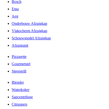
Bosch
Etna
Aeg
Onderbouw Afzuigkap
Vlakscherm Afzuigkap
Schouwmodel Afzuigkap
Afzuigunit
Pizzarette
Gourmetstel
Steengrill
Blender
Waterkoker
Sapcentrifuge
Citruspers