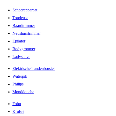
Scheerapparaat
Tondeuse
Baardtrimmer
Neushaartrimmer
Epilator
Bodygroomer
Ladyshave
Elektrische Tandenborstel
Waterpik
Philips
Monddouche
Fohn
Krulset