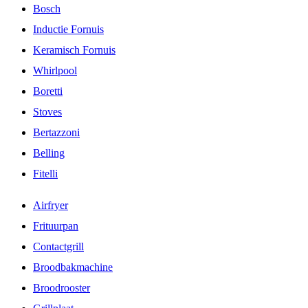
Bosch
Inductie Fornuis
Keramisch Fornuis
Whirlpool
Boretti
Stoves
Bertazzoni
Belling
Fitelli
Airfryer
Frituurpan
Contactgrill
Broodbakmachine
Broodrooster