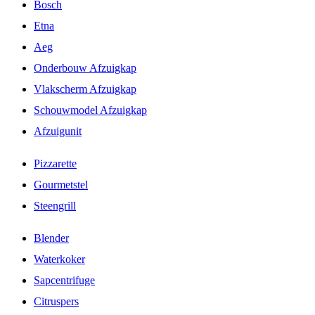
Bosch
Etna
Aeg
Onderbouw Afzuigkap
Vlakscherm Afzuigkap
Schouwmodel Afzuigkap
Afzuigunit
Pizzarette
Gourmetstel
Steengrill
Blender
Waterkoker
Sapcentrifuge
Citruspers