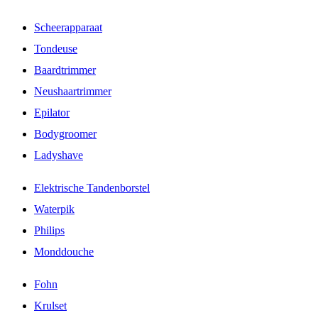
Scheerapparaat
Tondeuse
Baardtrimmer
Neushaartrimmer
Epilator
Bodygroomer
Ladyshave
Elektrische Tandenborstel
Waterpik
Philips
Monddouche
Fohn
Krulset