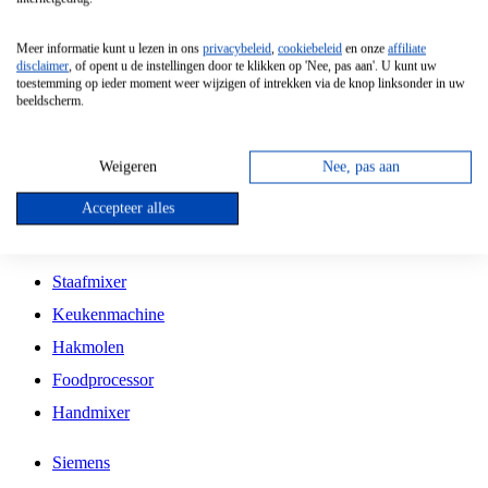
Grillplaat
Meer informatie kunt u lezen in ons
privacybeleid
,
cookiebeleid
en onze
affiliate
Vrijstaande Magnetron
disclaimer
, of opent u de instellingen door te klikken op 'Nee, pas aan'. U kunt uw
toestemming op ieder moment weer wijzigen of intrekken via de knop linksonder in uw
Vrijstaande Kookplaat
beeldscherm.
Inbouw Inductie Kookplaat
Inbouw Gaskookplaat
Weigeren
Nee, pas aan
Inbouw Keramische Kookplaat
Accepteer alles
Kookplaat Accessoires
Staafmixer
Keukenmachine
Hakmolen
Foodprocessor
Handmixer
Siemens