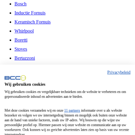
Bosch
Inductie Fornuis
Keramisch Fornuis
Whirlpool
Boretti
Stoves
Bertazzoni
Belling
Privacybeleid
Fitelli
Wij gebruiken cookies
Airfryer
Wij gebruiken cookies en vergelijkbare technieken om de website te verbeteren en om
gepersonaliseerde inhoud en advertenties aan te bieden.
Frituurpan
Contactgrill
Met deze cookies verzamelen wij en onze
11 partners
informatie over u als website
bezoeker en volgen we uw internetgedrag binnen en mogelijk ook buiten onze website
Broodbakmachine
aan de hand van unieke factoren, zoals uw IP-adres. Wij bouwen op die wijze uw
persoonlijke profiel op. Hiermee passen wij onze website en communicatie aan op uw
Broodrooster
voorkeuren. Ook kunnen wij zo gerichte advertenties laten zien op basis van uw recente
internetgedrag.