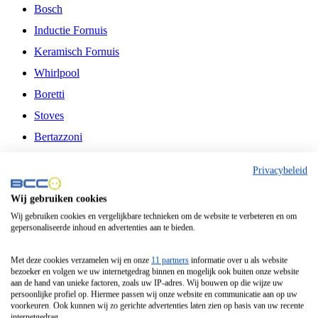
Bosch
Inductie Fornuis
Keramisch Fornuis
Whirlpool
Boretti
Stoves
Bertazzoni
Belling
Privacybeleid
Fitelli
Wij gebruiken cookies
Airfryer
Wij gebruiken cookies en vergelijkbare technieken om de website te verbeteren en om
gepersonaliseerde inhoud en advertenties aan te bieden.
Frituurpan
Contactgrill
Met deze cookies verzamelen wij en onze
11 partners
informatie over u als website
bezoeker en volgen we uw internetgedrag binnen en mogelijk ook buiten onze website
Broodbakmachine
aan de hand van unieke factoren, zoals uw IP-adres. Wij bouwen op die wijze uw
persoonlijke profiel op. Hiermee passen wij onze website en communicatie aan op uw
Broodrooster
voorkeuren. Ook kunnen wij zo gerichte advertenties laten zien op basis van uw recente
internetgedrag.