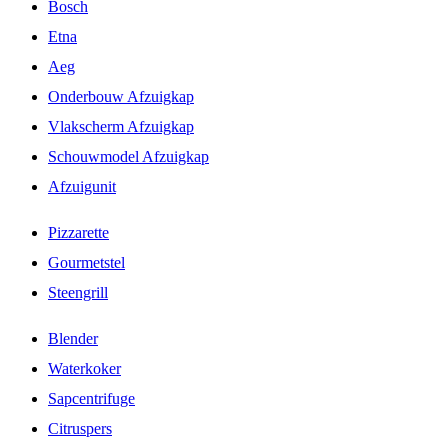
Bosch
Etna
Aeg
Onderbouw Afzuigkap
Vlakscherm Afzuigkap
Schouwmodel Afzuigkap
Afzuigunit
Pizzarette
Gourmetstel
Steengrill
Blender
Waterkoker
Sapcentrifuge
Citruspers