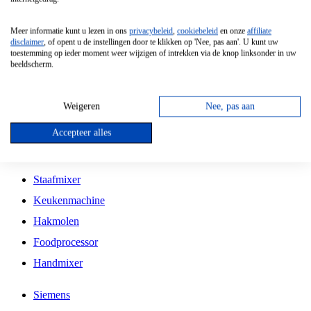
Grillplaat
Meer informatie kunt u lezen in ons
privacybeleid
,
cookiebeleid
en onze
affiliate
Vrijstaande Magnetron
disclaimer
, of opent u de instellingen door te klikken op 'Nee, pas aan'. U kunt uw
toestemming op ieder moment weer wijzigen of intrekken via de knop linksonder in uw
Vrijstaande Kookplaat
beeldscherm.
Inbouw Inductie Kookplaat
Inbouw Gaskookplaat
Weigeren
Nee, pas aan
Inbouw Keramische Kookplaat
Accepteer alles
Kookplaat Accessoires
Staafmixer
Keukenmachine
Hakmolen
Foodprocessor
Handmixer
Siemens