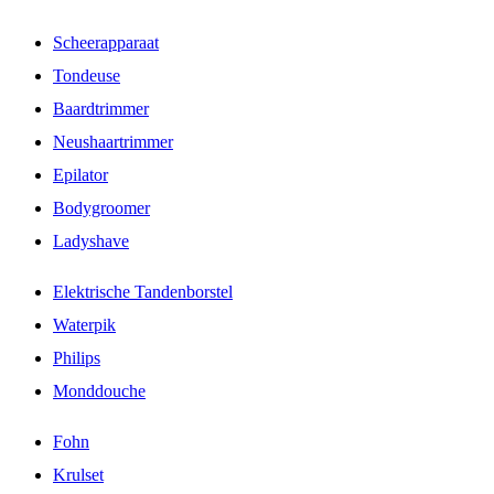
Scheerapparaat
Tondeuse
Baardtrimmer
Neushaartrimmer
Epilator
Bodygroomer
Ladyshave
Elektrische Tandenborstel
Waterpik
Philips
Monddouche
Fohn
Krulset