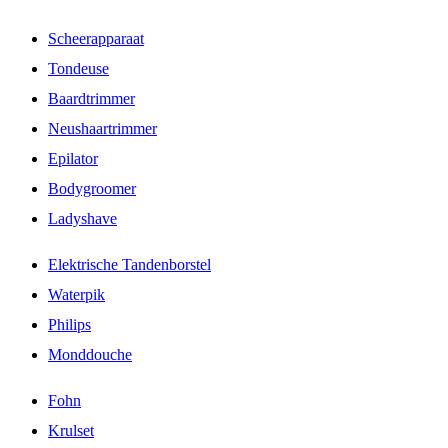
Scheerapparaat
Tondeuse
Baardtrimmer
Neushaartrimmer
Epilator
Bodygroomer
Ladyshave
Elektrische Tandenborstel
Waterpik
Philips
Monddouche
Fohn
Krulset