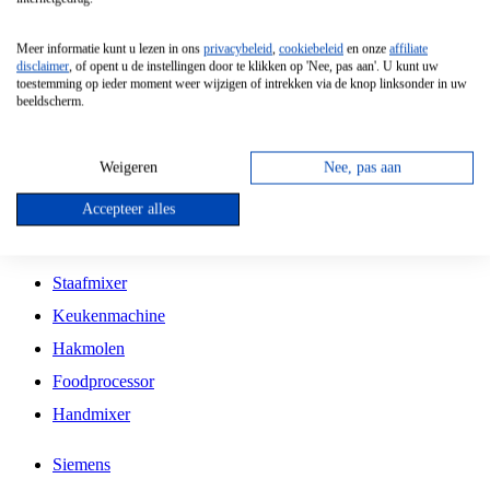
Grillplaat
Meer informatie kunt u lezen in ons
privacybeleid
,
cookiebeleid
en onze
affiliate
Vrijstaande Magnetron
disclaimer
, of opent u de instellingen door te klikken op 'Nee, pas aan'. U kunt uw
toestemming op ieder moment weer wijzigen of intrekken via de knop linksonder in uw
Vrijstaande Kookplaat
beeldscherm.
Inbouw Inductie Kookplaat
Inbouw Gaskookplaat
Weigeren
Nee, pas aan
Inbouw Keramische Kookplaat
Accepteer alles
Kookplaat Accessoires
Staafmixer
Keukenmachine
Hakmolen
Foodprocessor
Handmixer
Siemens