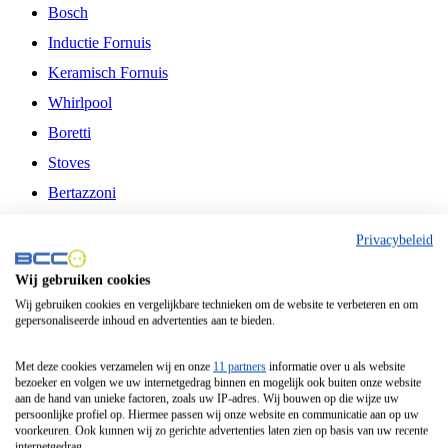
Bosch
Inductie Fornuis
Keramisch Fornuis
Whirlpool
Boretti
Stoves
Bertazzoni
Belling
Privacybeleid
Fitelli
Wij gebruiken cookies
Airfryer
Wij gebruiken cookies en vergelijkbare technieken om de website te verbeteren en om
gepersonaliseerde inhoud en advertenties aan te bieden.
Frituurpan
Contactgrill
Met deze cookies verzamelen wij en onze
11 partners
informatie over u als website
bezoeker en volgen we uw internetgedrag binnen en mogelijk ook buiten onze website
Broodbakmachine
aan de hand van unieke factoren, zoals uw IP-adres. Wij bouwen op die wijze uw
persoonlijke profiel op. Hiermee passen wij onze website en communicatie aan op uw
Broodrooster
voorkeuren. Ook kunnen wij zo gerichte advertenties laten zien op basis van uw recente
internetgedrag.