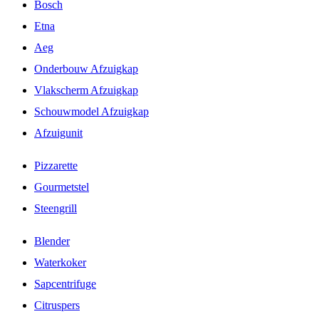
Bosch
Etna
Aeg
Onderbouw Afzuigkap
Vlakscherm Afzuigkap
Schouwmodel Afzuigkap
Afzuigunit
Pizzarette
Gourmetstel
Steengrill
Blender
Waterkoker
Sapcentrifuge
Citruspers