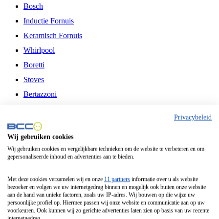
Bosch
Inductie Fornuis
Keramisch Fornuis
Whirlpool
Boretti
Stoves
Bertazzoni
Belling
Privacybeleid
Fitelli
Wij gebruiken cookies
Airfryer
Wij gebruiken cookies en vergelijkbare technieken om de website te verbeteren en om
gepersonaliseerde inhoud en advertenties aan te bieden.
Frituurpan
Contactgrill
Met deze cookies verzamelen wij en onze
11 partners
informatie over u als website
bezoeker en volgen we uw internetgedrag binnen en mogelijk ook buiten onze website
Broodbakmachine
aan de hand van unieke factoren, zoals uw IP-adres. Wij bouwen op die wijze uw
persoonlijke profiel op. Hiermee passen wij onze website en communicatie aan op uw
Broodrooster
voorkeuren. Ook kunnen wij zo gerichte advertenties laten zien op basis van uw recente
internetgedrag.