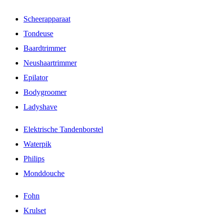
Scheerapparaat
Tondeuse
Baardtrimmer
Neushaartrimmer
Epilator
Bodygroomer
Ladyshave
Elektrische Tandenborstel
Waterpik
Philips
Monddouche
Fohn
Krulset