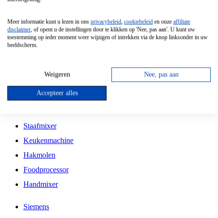
Grillplaat
Meer informatie kunt u lezen in ons
privacybeleid
,
cookiebeleid
en onze
affiliate
Vrijstaande Magnetron
disclaimer
, of opent u de instellingen door te klikken op 'Nee, pas aan'. U kunt uw
toestemming op ieder moment weer wijzigen of intrekken via de knop linksonder in uw
Vrijstaande Kookplaat
beeldscherm.
Inbouw Inductie Kookplaat
Inbouw Gaskookplaat
Weigeren
Nee, pas aan
Inbouw Keramische Kookplaat
Accepteer alles
Kookplaat Accessoires
Staafmixer
Keukenmachine
Hakmolen
Foodprocessor
Handmixer
Siemens