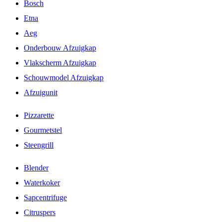
Bosch
Etna
Aeg
Onderbouw Afzuigkap
Vlakscherm Afzuigkap
Schouwmodel Afzuigkap
Afzuigunit
Pizzarette
Gourmetstel
Steengrill
Blender
Waterkoker
Sapcentrifuge
Citruspers