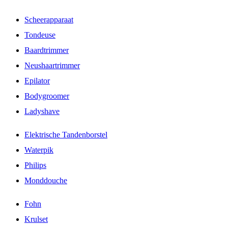
Scheerapparaat
Tondeuse
Baardtrimmer
Neushaartrimmer
Epilator
Bodygroomer
Ladyshave
Elektrische Tandenborstel
Waterpik
Philips
Monddouche
Fohn
Krulset