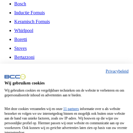
Bosch
Inductie Fornuis
Keramisch Fornuis
Whirlpool
Boretti
Stoves
Bertazzoni
Belling
Privacybeleid
Fitelli
Wij gebruiken cookies
Airfryer
Wij gebruiken cookies en vergelijkbare technieken om de website te verbeteren en om
gepersonaliseerde inhoud en advertenties aan te bieden.
Frituurpan
Contactgrill
Met deze cookies verzamelen wij en onze
11 partners
informatie over u als website
bezoeker en volgen we uw internetgedrag binnen en mogelijk ook buiten onze website
Broodbakmachine
aan de hand van unieke factoren, zoals uw IP-adres. Wij bouwen op die wijze uw
persoonlijke profiel op. Hiermee passen wij onze website en communicatie aan op uw
Broodrooster
voorkeuren. Ook kunnen wij zo gerichte advertenties laten zien op basis van uw recente
internetgedrag.