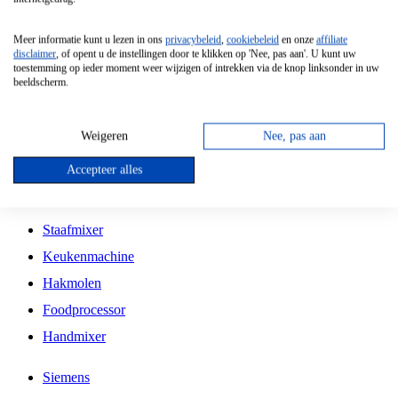
Grillplaat
Meer informatie kunt u lezen in ons
privacybeleid
,
cookiebeleid
en onze
affiliate
Vrijstaande Magnetron
disclaimer
, of opent u de instellingen door te klikken op 'Nee, pas aan'. U kunt uw
toestemming op ieder moment weer wijzigen of intrekken via de knop linksonder in uw
Vrijstaande Kookplaat
beeldscherm.
Inbouw Inductie Kookplaat
Inbouw Gaskookplaat
Weigeren
Nee, pas aan
Inbouw Keramische Kookplaat
Accepteer alles
Kookplaat Accessoires
Staafmixer
Keukenmachine
Hakmolen
Foodprocessor
Handmixer
Siemens