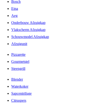
Bosch
Etna
Aeg
Onderbouw Afzuigkap
Vlakscherm Afzuigkap
Schouwmodel Afzuigkap
Afzuigunit
Pizzarette
Gourmetstel
Steengrill
Blender
Waterkoker
Sapcentrifuge
Citruspers