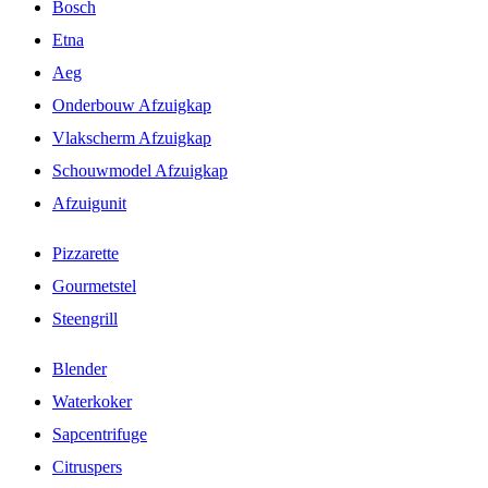
Bosch
Etna
Aeg
Onderbouw Afzuigkap
Vlakscherm Afzuigkap
Schouwmodel Afzuigkap
Afzuigunit
Pizzarette
Gourmetstel
Steengrill
Blender
Waterkoker
Sapcentrifuge
Citruspers