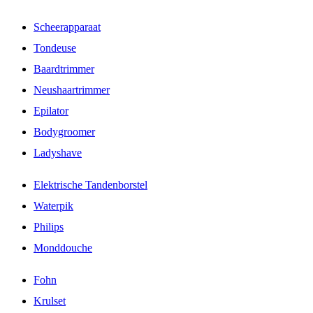
Scheerapparaat
Tondeuse
Baardtrimmer
Neushaartrimmer
Epilator
Bodygroomer
Ladyshave
Elektrische Tandenborstel
Waterpik
Philips
Monddouche
Fohn
Krulset