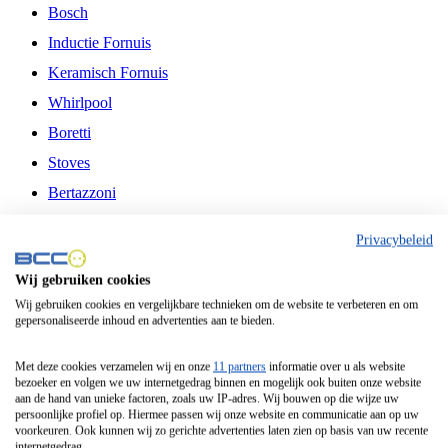
Bosch
Inductie Fornuis
Keramisch Fornuis
Whirlpool
Boretti
Stoves
Bertazzoni
Belling
Privacybeleid
Fitelli
Wij gebruiken cookies
Airfryer
Wij gebruiken cookies en vergelijkbare technieken om de website te verbeteren en om
gepersonaliseerde inhoud en advertenties aan te bieden.
Frituurpan
Contactgrill
Met deze cookies verzamelen wij en onze
11 partners
informatie over u als website
bezoeker en volgen we uw internetgedrag binnen en mogelijk ook buiten onze website
Broodbakmachine
aan de hand van unieke factoren, zoals uw IP-adres. Wij bouwen op die wijze uw
persoonlijke profiel op. Hiermee passen wij onze website en communicatie aan op uw
Broodrooster
voorkeuren. Ook kunnen wij zo gerichte advertenties laten zien op basis van uw recente
internetgedrag.