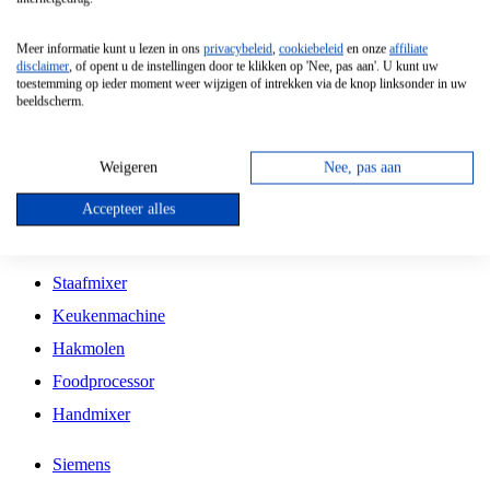
Grillplaat
Meer informatie kunt u lezen in ons
privacybeleid
,
cookiebeleid
en onze
affiliate
Vrijstaande Magnetron
disclaimer
, of opent u de instellingen door te klikken op 'Nee, pas aan'. U kunt uw
toestemming op ieder moment weer wijzigen of intrekken via de knop linksonder in uw
Vrijstaande Kookplaat
beeldscherm.
Inbouw Inductie Kookplaat
Inbouw Gaskookplaat
Weigeren
Nee, pas aan
Inbouw Keramische Kookplaat
Accepteer alles
Kookplaat Accessoires
Staafmixer
Keukenmachine
Hakmolen
Foodprocessor
Handmixer
Siemens