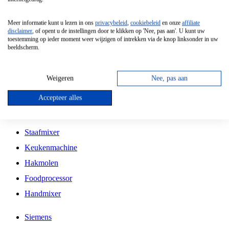
Grillplaat
Meer informatie kunt u lezen in ons
privacybeleid
,
cookiebeleid
en onze
affiliate
Vrijstaande Magnetron
disclaimer
, of opent u de instellingen door te klikken op 'Nee, pas aan'. U kunt uw
toestemming op ieder moment weer wijzigen of intrekken via de knop linksonder in uw
Vrijstaande Kookplaat
beeldscherm.
Inbouw Inductie Kookplaat
Inbouw Gaskookplaat
Weigeren
Nee, pas aan
Inbouw Keramische Kookplaat
Accepteer alles
Kookplaat Accessoires
Staafmixer
Keukenmachine
Hakmolen
Foodprocessor
Handmixer
Siemens