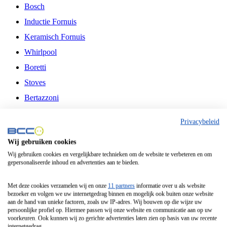
Bosch
Inductie Fornuis
Keramisch Fornuis
Whirlpool
Boretti
Stoves
Bertazzoni
Belling
Privacybeleid
Fitelli
Wij gebruiken cookies
Airfryer
Wij gebruiken cookies en vergelijkbare technieken om de website te verbeteren en om
gepersonaliseerde inhoud en advertenties aan te bieden.
Frituurpan
Contactgrill
Met deze cookies verzamelen wij en onze
11 partners
informatie over u als website
bezoeker en volgen we uw internetgedrag binnen en mogelijk ook buiten onze website
Broodbakmachine
aan de hand van unieke factoren, zoals uw IP-adres. Wij bouwen op die wijze uw
persoonlijke profiel op. Hiermee passen wij onze website en communicatie aan op uw
Broodrooster
voorkeuren. Ook kunnen wij zo gerichte advertenties laten zien op basis van uw recente
internetgedrag.