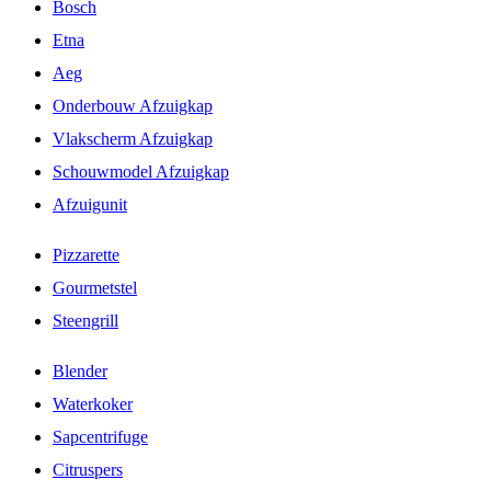
Bosch
Etna
Aeg
Onderbouw Afzuigkap
Vlakscherm Afzuigkap
Schouwmodel Afzuigkap
Afzuigunit
Pizzarette
Gourmetstel
Steengrill
Blender
Waterkoker
Sapcentrifuge
Citruspers