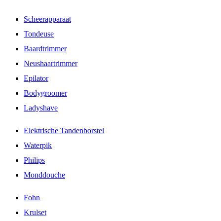
Scheerapparaat
Tondeuse
Baardtrimmer
Neushaartrimmer
Epilator
Bodygroomer
Ladyshave
Elektrische Tandenborstel
Waterpik
Philips
Monddouche
Fohn
Krulset