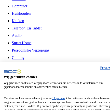
Computer
Huishouden
Keuken
Telefoon En Tablet
Audio
Smart Home
Persoonlijke Verzorging
Gaming
Vrije Tijd
Privac
Philips
Wij gebruiken cookies
Wij gebruiken cookies en vergelijkbare technieken om de website te verbeteren en om
Schermgrootte 24 Inch
gepersonaliseerde inhoud en advertenties aan te bieden.
Schermgrootte 75 Inch
Schermgrootte 85 Inch
Met deze cookies verzamelen wij en onze
11 partners
informatie over u als website bezoeke
volgen we uw internetgedrag binnen en mogelijk ook buiten onze website aan de hand van 
Schermgrootte 98 Inch
factoren, zoals uw IP-adres. Wij bouwen op die wijze uw persoonlijke profiel op. Hiermee 