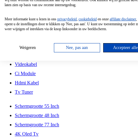
wij onze website en communicatie aan op uw voorkeuren. Ook kunnen wij zo gerichte adver
Tcl
laten zien op basis van uw recente internetgedrag.
Schermgrootte 70 Inch
Meer informatie kunt u lezen in ons
privacybeleid
,
cookiebeleid
en onze
affiliate disclaimer
,
Hd Led Tv
opent u de instellingen door te klikken op 'Nee, pas aan'. U kunt uw toestemming op ieder
weer wijzigen of intrekken via de knop linksonder in uw beeldscherm.
Tv Beugel
Antennekabel
Weigeren
Nee, pas aan
Accepteer alle
Universele Afstandsbediening
Videokabel
Ci Module
Hdmi Kabel
Tv Tuner
Schermgrootte 55 Inch
Schermgrootte 48 Inch
Schermgrootte 77 Inch
4K Oled Tv