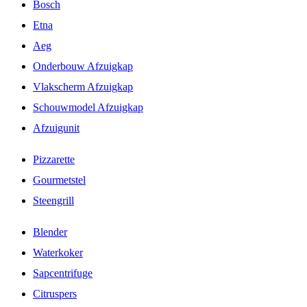
Bosch
Etna
Aeg
Onderbouw Afzuigkap
Vlakscherm Afzuigkap
Schouwmodel Afzuigkap
Afzuigunit
Pizzarette
Gourmetstel
Steengrill
Blender
Waterkoker
Sapcentrifuge
Citruspers