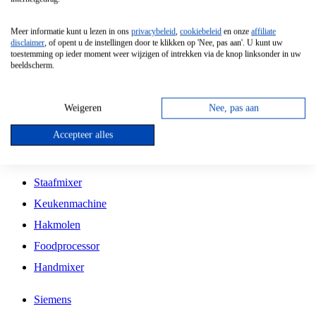
Grillplaat
Meer informatie kunt u lezen in ons
privacybeleid
,
cookiebeleid
en onze
affiliate
Vrijstaande Magnetron
disclaimer
, of opent u de instellingen door te klikken op 'Nee, pas aan'. U kunt uw
toestemming op ieder moment weer wijzigen of intrekken via de knop linksonder in uw
Vrijstaande Kookplaat
beeldscherm.
Inbouw Inductie Kookplaat
Inbouw Gaskookplaat
Weigeren
Nee, pas aan
Inbouw Keramische Kookplaat
Accepteer alles
Kookplaat Accessoires
Staafmixer
Keukenmachine
Hakmolen
Foodprocessor
Handmixer
Siemens