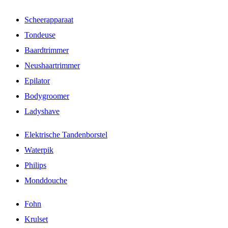
Scheerapparaat
Tondeuse
Baardtrimmer
Neushaartrimmer
Epilator
Bodygroomer
Ladyshave
Elektrische Tandenborstel
Waterpik
Philips
Monddouche
Fohn
Krulset