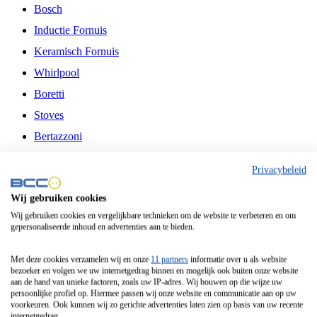
Bosch
Inductie Fornuis
Keramisch Fornuis
Whirlpool
Boretti
Stoves
Bertazzoni
Belling
Privacybeleid
Fitelli
Wij gebruiken cookies
Airfryer
Wij gebruiken cookies en vergelijkbare technieken om de website te verbeteren en om
gepersonaliseerde inhoud en advertenties aan te bieden.
Frituurpan
Contactgrill
Met deze cookies verzamelen wij en onze
11 partners
informatie over u als website
bezoeker en volgen we uw internetgedrag binnen en mogelijk ook buiten onze website
Broodbakmachine
aan de hand van unieke factoren, zoals uw IP-adres. Wij bouwen op die wijze uw
persoonlijke profiel op. Hiermee passen wij onze website en communicatie aan op uw
Broodrooster
voorkeuren. Ook kunnen wij zo gerichte advertenties laten zien op basis van uw recente
internetgedrag.