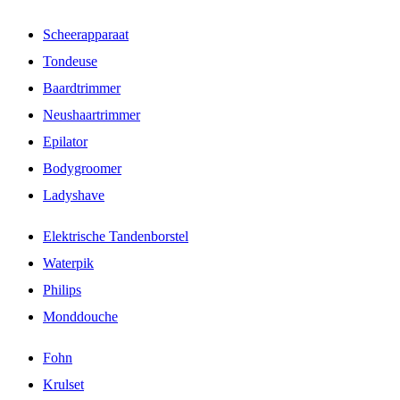
Scheerapparaat
Tondeuse
Baardtrimmer
Neushaartrimmer
Epilator
Bodygroomer
Ladyshave
Elektrische Tandenborstel
Waterpik
Philips
Monddouche
Fohn
Krulset