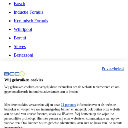
Bosch
Inductie Fornuis
Keramisch Fornuis
Whirlpool
Boretti
Stoves
Bertazzoni
Belling
Privacybeleid
Fitelli
Wij gebruiken cookies
Airfryer
Wij gebruiken cookies en vergelijkbare technieken om de website te verbeteren en om
gepersonaliseerde inhoud en advertenties aan te bieden.
Frituurpan
Contactgrill
Met deze cookies verzamelen wij en onze
11 partners
informatie over u als website
bezoeker en volgen we uw internetgedrag binnen en mogelijk ook buiten onze website
Broodbakmachine
aan de hand van unieke factoren, zoals uw IP-adres. Wij bouwen op die wijze uw
persoonlijke profiel op. Hiermee passen wij onze website en communicatie aan op uw
Broodrooster
voorkeuren. Ook kunnen wij zo gerichte advertenties laten zien op basis van uw recente
internetgedrag.