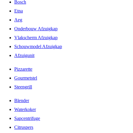
Bosch
Etna
Aeg
Onderbouw Afzuigkap
Vlakscherm Afzuigkap
Schouwmodel Afzuigkap
Afzuigunit
Pizzarette
Gourmetstel
Steengrill
Blender
Waterkoker
Sapcentrifuge
Citruspers