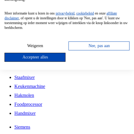
Grillplaat
Meer informatie kunt u lezen in ons
privacybeleid
,
cookiebeleid
en onze
affiliate
Vrijstaande Magnetron
disclaimer
, of opent u de instellingen door te klikken op 'Nee, pas aan'. U kunt uw
toestemming op ieder moment weer wijzigen of intrekken via de knop linksonder in uw
Vrijstaande Kookplaat
beeldscherm.
Inbouw Inductie Kookplaat
Inbouw Gaskookplaat
Weigeren
Nee, pas aan
Inbouw Keramische Kookplaat
Accepteer alles
Kookplaat Accessoires
Staafmixer
Keukenmachine
Hakmolen
Foodprocessor
Handmixer
Siemens