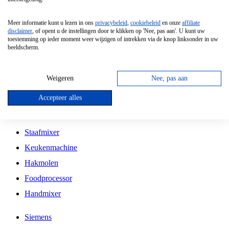
Grillplaat
Meer informatie kunt u lezen in ons
privacybeleid
,
cookiebeleid
en onze
affiliate
Vrijstaande Magnetron
disclaimer
, of opent u de instellingen door te klikken op 'Nee, pas aan'. U kunt uw
toestemming op ieder moment weer wijzigen of intrekken via de knop linksonder in uw
Vrijstaande Kookplaat
beeldscherm.
Inbouw Inductie Kookplaat
Inbouw Gaskookplaat
Weigeren
Nee, pas aan
Inbouw Keramische Kookplaat
Accepteer alles
Kookplaat Accessoires
Staafmixer
Keukenmachine
Hakmolen
Foodprocessor
Handmixer
Siemens