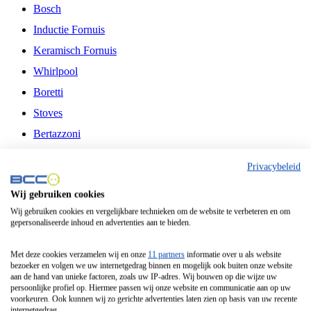
Bosch
Inductie Fornuis
Keramisch Fornuis
Whirlpool
Boretti
Stoves
Bertazzoni
Belling
Privacybeleid
Fitelli
Wij gebruiken cookies
Airfryer
Wij gebruiken cookies en vergelijkbare technieken om de website te verbeteren en om
gepersonaliseerde inhoud en advertenties aan te bieden.
Frituurpan
Contactgrill
Met deze cookies verzamelen wij en onze
11 partners
informatie over u als website
bezoeker en volgen we uw internetgedrag binnen en mogelijk ook buiten onze website
Broodbakmachine
aan de hand van unieke factoren, zoals uw IP-adres. Wij bouwen op die wijze uw
persoonlijke profiel op. Hiermee passen wij onze website en communicatie aan op uw
Broodrooster
voorkeuren. Ook kunnen wij zo gerichte advertenties laten zien op basis van uw recente
internetgedrag.