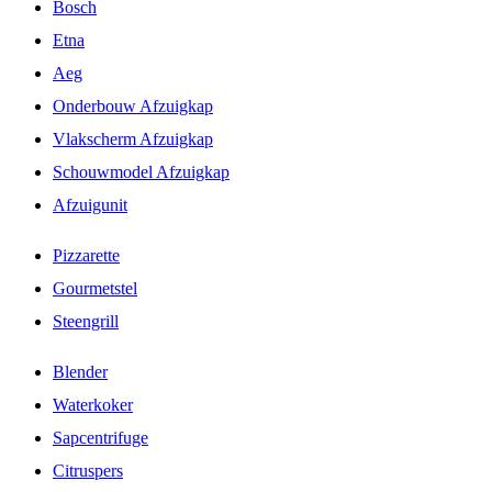
Bosch
Etna
Aeg
Onderbouw Afzuigkap
Vlakscherm Afzuigkap
Schouwmodel Afzuigkap
Afzuigunit
Pizzarette
Gourmetstel
Steengrill
Blender
Waterkoker
Sapcentrifuge
Citruspers