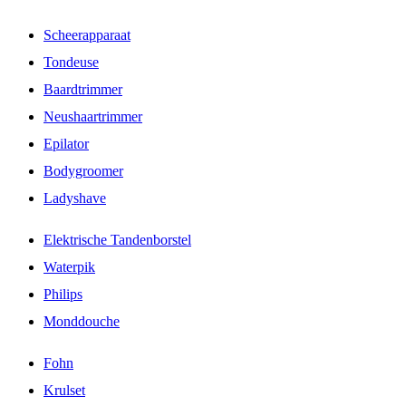
Scheerapparaat
Tondeuse
Baardtrimmer
Neushaartrimmer
Epilator
Bodygroomer
Ladyshave
Elektrische Tandenborstel
Waterpik
Philips
Monddouche
Fohn
Krulset