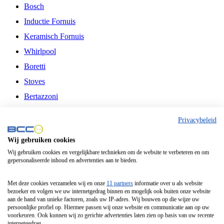
Bosch
Inductie Fornuis
Keramisch Fornuis
Whirlpool
Boretti
Stoves
Bertazzoni
Belling
Privacybeleid
Fitelli
Wij gebruiken cookies
Airfryer
Wij gebruiken cookies en vergelijkbare technieken om de website te verbeteren en om
gepersonaliseerde inhoud en advertenties aan te bieden.
Frituurpan
Contactgrill
Met deze cookies verzamelen wij en onze
11 partners
informatie over u als website
bezoeker en volgen we uw internetgedrag binnen en mogelijk ook buiten onze website
Broodbakmachine
aan de hand van unieke factoren, zoals uw IP-adres. Wij bouwen op die wijze uw
persoonlijke profiel op. Hiermee passen wij onze website en communicatie aan op uw
Broodrooster
voorkeuren. Ook kunnen wij zo gerichte advertenties laten zien op basis van uw recente
internetgedrag.