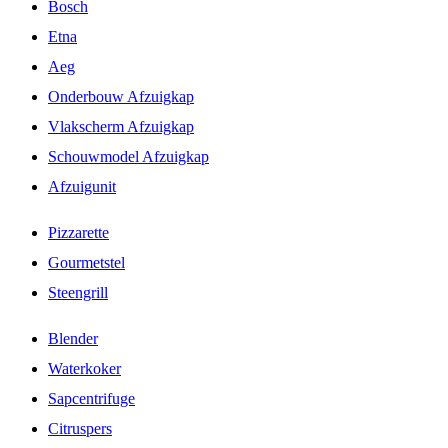
Bosch
Etna
Aeg
Onderbouw Afzuigkap
Vlakscherm Afzuigkap
Schouwmodel Afzuigkap
Afzuigunit
Pizzarette
Gourmetstel
Steengrill
Blender
Waterkoker
Sapcentrifuge
Citruspers