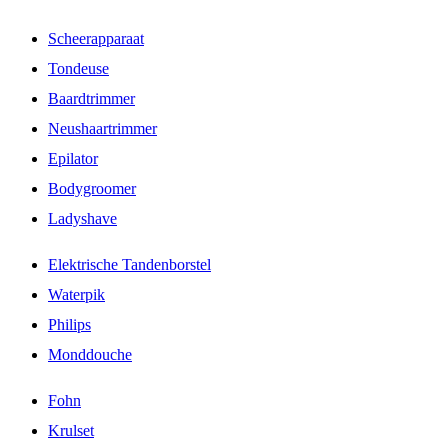
Scheerapparaat
Tondeuse
Baardtrimmer
Neushaartrimmer
Epilator
Bodygroomer
Ladyshave
Elektrische Tandenborstel
Waterpik
Philips
Monddouche
Fohn
Krulset