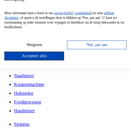
Grillplaat
Meer informatie kunt u lezen in ons
privacybeleid
,
cookiebeleid
en onze
affiliate
Vrijstaande Magnetron
disclaimer
, of opent u de instellingen door te klikken op 'Nee, pas aan'. U kunt uw
toestemming op ieder moment weer wijzigen of intrekken via de knop linksonder in uw
Vrijstaande Kookplaat
beeldscherm.
Inbouw Inductie Kookplaat
Inbouw Gaskookplaat
Weigeren
Nee, pas aan
Inbouw Keramische Kookplaat
Accepteer alles
Kookplaat Accessoires
Staafmixer
Keukenmachine
Hakmolen
Foodprocessor
Handmixer
Siemens