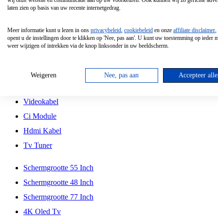
wij onze website en communicatie aan op uw voorkeuren. Ook kunnen wij zo gerichte adver
Tcl
laten zien op basis van uw recente internetgedrag.
Schermgrootte 70 Inch
Meer informatie kunt u lezen in ons
privacybeleid
,
cookiebeleid
en onze
affiliate disclaimer
,
Hd Led Tv
opent u de instellingen door te klikken op 'Nee, pas aan'. U kunt uw toestemming op ieder
weer wijzigen of intrekken via de knop linksonder in uw beeldscherm.
Tv Beugel
Antennekabel
Weigeren
Nee, pas aan
Accepteer alle
Universele Afstandsbediening
Videokabel
Ci Module
Hdmi Kabel
Tv Tuner
Schermgrootte 55 Inch
Schermgrootte 48 Inch
Schermgrootte 77 Inch
4K Oled Tv