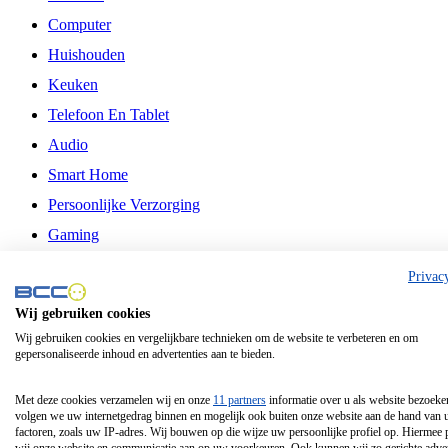
Computer
Huishouden
Keuken
Telefoon En Tablet
Audio
Smart Home
Persoonlijke Verzorging
Gaming
Vrije Tijd
Privac
Philips
Wij gebruiken cookies
Wij gebruiken cookies en vergelijkbare technieken om de website te verbeteren en om
Schermgrootte 24 Inch
gepersonaliseerde inhoud en advertenties aan te bieden.
Schermgrootte 75 Inch
Schermgrootte 85 Inch
Met deze cookies verzamelen wij en onze
11 partners
informatie over u als website bezoeke
volgen we uw internetgedrag binnen en mogelijk ook buiten onze website aan de hand van 
Schermgrootte 98 Inch
factoren, zoals uw IP-adres. Wij bouwen op die wijze uw persoonlijke profiel op. Hiermee 