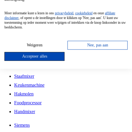
Grillplaat
Meer informatie kunt u lezen in ons
privacybeleid
,
cookiebeleid
en onze
affiliate
Vrijstaande Magnetron
disclaimer
, of opent u de instellingen door te klikken op 'Nee, pas aan'. U kunt uw
toestemming op ieder moment weer wijzigen of intrekken via de knop linksonder in uw
Vrijstaande Kookplaat
beeldscherm.
Inbouw Inductie Kookplaat
Inbouw Gaskookplaat
Weigeren
Nee, pas aan
Inbouw Keramische Kookplaat
Accepteer alles
Kookplaat Accessoires
Staafmixer
Keukenmachine
Hakmolen
Foodprocessor
Handmixer
Siemens