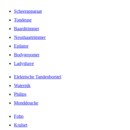
Scheerapparaat
Tondeuse
Baardtrimmer
Neushaartrimmer
Epilator
Bodygroomer
Ladyshave
Elektrische Tandenborstel
Waterpik
Philips
Monddouche
Fohn
Krulset