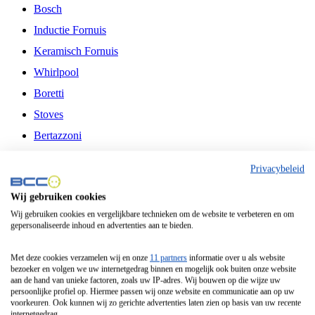
Bosch
Inductie Fornuis
Keramisch Fornuis
Whirlpool
Boretti
Stoves
Bertazzoni
Belling
Privacybeleid
Fitelli
Wij gebruiken cookies
Airfryer
Wij gebruiken cookies en vergelijkbare technieken om de website te verbeteren en om
gepersonaliseerde inhoud en advertenties aan te bieden.
Frituurpan
Contactgrill
Met deze cookies verzamelen wij en onze
11 partners
informatie over u als website
bezoeker en volgen we uw internetgedrag binnen en mogelijk ook buiten onze website
Broodbakmachine
aan de hand van unieke factoren, zoals uw IP-adres. Wij bouwen op die wijze uw
persoonlijke profiel op. Hiermee passen wij onze website en communicatie aan op uw
Broodrooster
voorkeuren. Ook kunnen wij zo gerichte advertenties laten zien op basis van uw recente
internetgedrag.