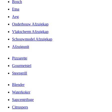
Bosch
Etna
Aeg
Onderbouw Afzuigkap
Vlakscherm Afzuigkap
Schouwmodel Afzuigkap
Afzuigunit
Pizzarette
Gourmetstel
Steengrill
Blender
Waterkoker
Sapcentrifuge
Citruspers