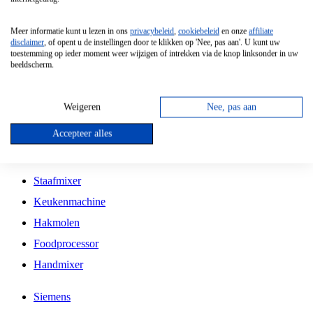
Grillplaat
Meer informatie kunt u lezen in ons
privacybeleid
,
cookiebeleid
en onze
affiliate
Vrijstaande Magnetron
disclaimer
, of opent u de instellingen door te klikken op 'Nee, pas aan'. U kunt uw
toestemming op ieder moment weer wijzigen of intrekken via de knop linksonder in uw
Vrijstaande Kookplaat
beeldscherm.
Inbouw Inductie Kookplaat
Inbouw Gaskookplaat
Weigeren
Nee, pas aan
Inbouw Keramische Kookplaat
Accepteer alles
Kookplaat Accessoires
Staafmixer
Keukenmachine
Hakmolen
Foodprocessor
Handmixer
Siemens