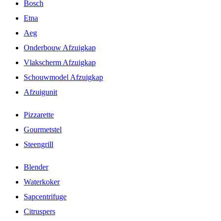
Bosch
Etna
Aeg
Onderbouw Afzuigkap
Vlakscherm Afzuigkap
Schouwmodel Afzuigkap
Afzuigunit
Pizzarette
Gourmetstel
Steengrill
Blender
Waterkoker
Sapcentrifuge
Citruspers