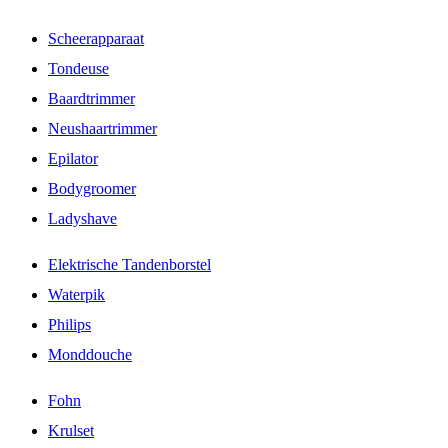
Scheerapparaat
Tondeuse
Baardtrimmer
Neushaartrimmer
Epilator
Bodygroomer
Ladyshave
Elektrische Tandenborstel
Waterpik
Philips
Monddouche
Fohn
Krulset