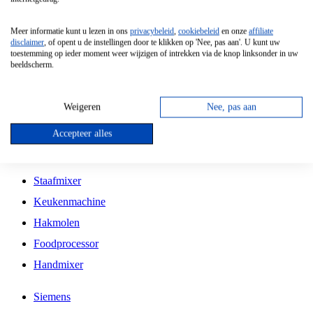
Grillplaat
Meer informatie kunt u lezen in ons
privacybeleid
,
cookiebeleid
en onze
affiliate
Vrijstaande Magnetron
disclaimer
, of opent u de instellingen door te klikken op 'Nee, pas aan'. U kunt uw
toestemming op ieder moment weer wijzigen of intrekken via de knop linksonder in uw
Vrijstaande Kookplaat
beeldscherm.
Inbouw Inductie Kookplaat
Inbouw Gaskookplaat
Weigeren
Nee, pas aan
Inbouw Keramische Kookplaat
Accepteer alles
Kookplaat Accessoires
Staafmixer
Keukenmachine
Hakmolen
Foodprocessor
Handmixer
Siemens