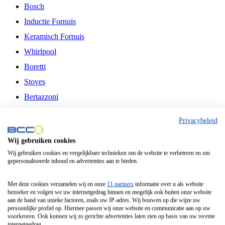
Bosch
Inductie Fornuis
Keramisch Fornuis
Whirlpool
Boretti
Stoves
Bertazzoni
Belling
Privacybeleid
Fitelli
Wij gebruiken cookies
Airfryer
Wij gebruiken cookies en vergelijkbare technieken om de website te verbeteren en om
gepersonaliseerde inhoud en advertenties aan te bieden.
Frituurpan
Contactgrill
Met deze cookies verzamelen wij en onze
11 partners
informatie over u als website
bezoeker en volgen we uw internetgedrag binnen en mogelijk ook buiten onze website
Broodbakmachine
aan de hand van unieke factoren, zoals uw IP-adres. Wij bouwen op die wijze uw
persoonlijke profiel op. Hiermee passen wij onze website en communicatie aan op uw
Broodrooster
voorkeuren. Ook kunnen wij zo gerichte advertenties laten zien op basis van uw recente
internetgedrag.