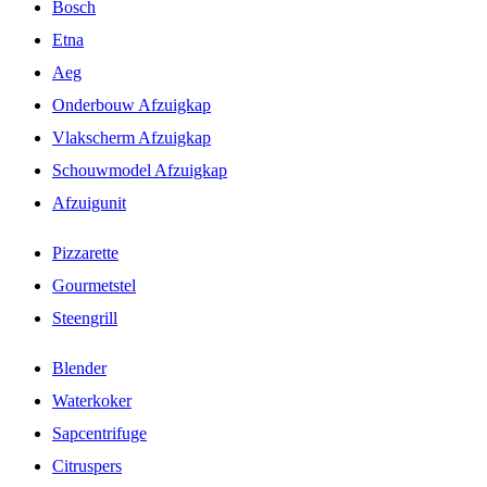
Bosch
Etna
Aeg
Onderbouw Afzuigkap
Vlakscherm Afzuigkap
Schouwmodel Afzuigkap
Afzuigunit
Pizzarette
Gourmetstel
Steengrill
Blender
Waterkoker
Sapcentrifuge
Citruspers