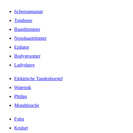
Scheerapparaat
Tondeuse
Baardtrimmer
Neushaartrimmer
Epilator
Bodygroomer
Ladyshave
Elektrische Tandenborstel
Waterpik
Philips
Monddouche
Fohn
Krulset