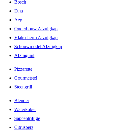
Bosch
Etna
Aeg
Onderbouw Afzuigkap
Vlakscherm Afzuigkap
Schouwmodel Afzuigkap
Afzuigunit
Pizzarette
Gourmetstel
Steengrill
Blender
Waterkoker
Sapcentrifuge
Citruspers