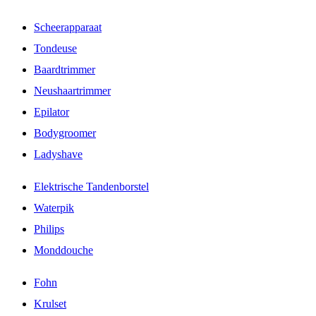
Scheerapparaat
Tondeuse
Baardtrimmer
Neushaartrimmer
Epilator
Bodygroomer
Ladyshave
Elektrische Tandenborstel
Waterpik
Philips
Monddouche
Fohn
Krulset