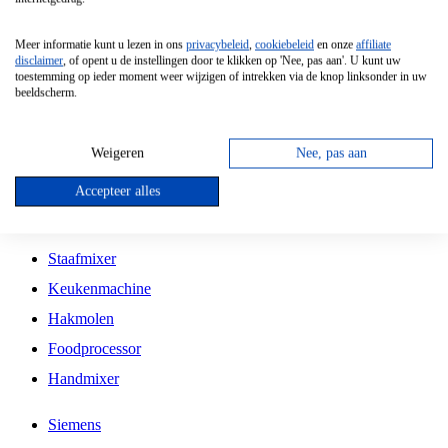
Grillplaat
Meer informatie kunt u lezen in ons
privacybeleid
,
cookiebeleid
en onze
affiliate
Vrijstaande Magnetron
disclaimer
, of opent u de instellingen door te klikken op 'Nee, pas aan'. U kunt uw
toestemming op ieder moment weer wijzigen of intrekken via de knop linksonder in uw
Vrijstaande Kookplaat
beeldscherm.
Inbouw Inductie Kookplaat
Inbouw Gaskookplaat
Weigeren
Nee, pas aan
Inbouw Keramische Kookplaat
Accepteer alles
Kookplaat Accessoires
Staafmixer
Keukenmachine
Hakmolen
Foodprocessor
Handmixer
Siemens