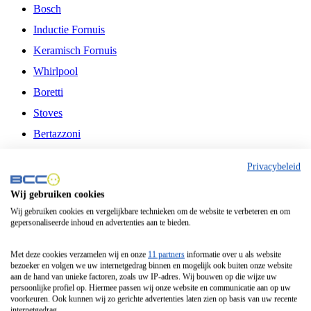
Bosch
Inductie Fornuis
Keramisch Fornuis
Whirlpool
Boretti
Stoves
Bertazzoni
Belling
Privacybeleid
Fitelli
Wij gebruiken cookies
Airfryer
Wij gebruiken cookies en vergelijkbare technieken om de website te verbeteren en om
gepersonaliseerde inhoud en advertenties aan te bieden.
Frituurpan
Contactgrill
Met deze cookies verzamelen wij en onze
11 partners
informatie over u als website
bezoeker en volgen we uw internetgedrag binnen en mogelijk ook buiten onze website
Broodbakmachine
aan de hand van unieke factoren, zoals uw IP-adres. Wij bouwen op die wijze uw
persoonlijke profiel op. Hiermee passen wij onze website en communicatie aan op uw
Broodrooster
voorkeuren. Ook kunnen wij zo gerichte advertenties laten zien op basis van uw recente
internetgedrag.