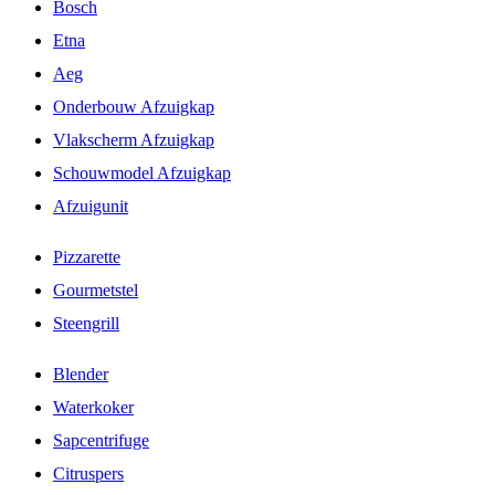
Bosch
Etna
Aeg
Onderbouw Afzuigkap
Vlakscherm Afzuigkap
Schouwmodel Afzuigkap
Afzuigunit
Pizzarette
Gourmetstel
Steengrill
Blender
Waterkoker
Sapcentrifuge
Citruspers