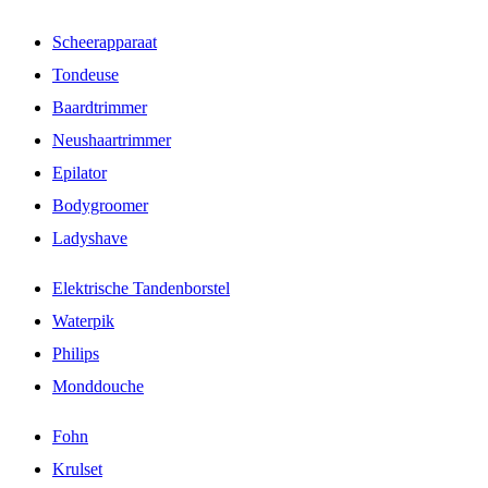
Scheerapparaat
Tondeuse
Baardtrimmer
Neushaartrimmer
Epilator
Bodygroomer
Ladyshave
Elektrische Tandenborstel
Waterpik
Philips
Monddouche
Fohn
Krulset