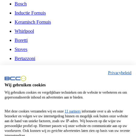
Bosch
Inductie Fornuis
Keramisch Fornuis
Whirlpool
Boretti
Stoves
Bertazzoni
Belling
Privacybeleid
Fitelli
Wij gebruiken cookies
Airfryer
Wij gebruiken cookies en vergelijkbare technieken om de website te verbeteren en om
gepersonaliseerde inhoud en advertenties aan te bieden.
Frituurpan
Contactgrill
Met deze cookies verzamelen wij en onze
11 partners
informatie over u als website
bezoeker en volgen we uw internetgedrag binnen en mogelijk ook buiten onze website
Broodbakmachine
aan de hand van unieke factoren, zoals uw IP-adres. Wij bouwen op die wijze uw
persoonlijke profiel op. Hiermee passen wij onze website en communicatie aan op uw
Broodrooster
voorkeuren. Ook kunnen wij zo gerichte advertenties laten zien op basis van uw recente
internetgedrag.