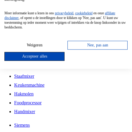
Grillplaat
Meer informatie kunt u lezen in ons
privacybeleid
,
cookiebeleid
en onze
affiliate
Vrijstaande Magnetron
disclaimer
, of opent u de instellingen door te klikken op 'Nee, pas aan'. U kunt uw
toestemming op ieder moment weer wijzigen of intrekken via de knop linksonder in uw
Vrijstaande Kookplaat
beeldscherm.
Inbouw Inductie Kookplaat
Inbouw Gaskookplaat
Weigeren
Nee, pas aan
Inbouw Keramische Kookplaat
Accepteer alles
Kookplaat Accessoires
Staafmixer
Keukenmachine
Hakmolen
Foodprocessor
Handmixer
Siemens